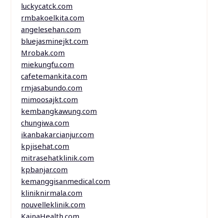
luckycatck.com
rmbakoelkita.com
angelesehan.com
bluejasminejkt.com
Mrobak.com
miekungfu.com
cafetemankita.com
rmjasabundo.com
mimoosajkt.com
kembangkawung.com
chungiwa.com
ikanbakarcianjur.com
kpjisehat.com
mitrasehatklinik.com
kpbanjar.com
kemanggisanmedical.com
kliniknirmala.com
nouvelleklinik.com
KainaHealth.com