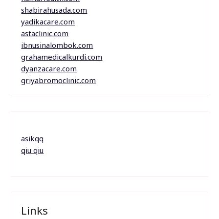
shabirahusada.com
yadikacare.com
astaclinic.com
ibnusinalombok.com
grahamedicalkurdi.com
dyanzacare.com
griyabromoclinic.com
asikqq
qiu qiu
Links