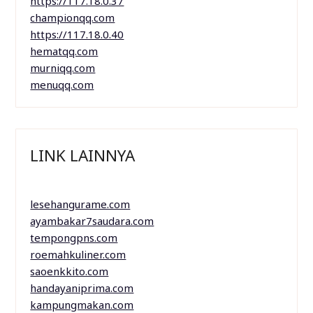
https://117.18.0.37
championqq.com
https://117.18.0.40
hematqq.com
murniqq.com
menuqq.com
LINK LAINNYA
lesehangurame.com
ayambakar7saudara.com
tempongpns.com
roemahkuliner.com
saoenkkito.com
handayaniprima.com
kampungmakan.com