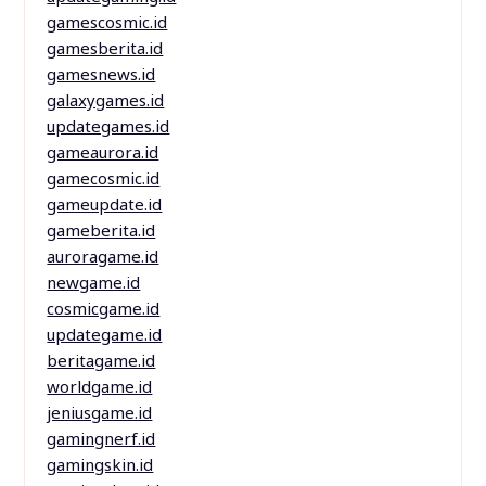
gamescosmic.id
gamesberita.id
gamesnews.id
galaxygames.id
updategames.id
gameaurora.id
gamecosmic.id
gameupdate.id
gameberita.id
auroragame.id
newgame.id
cosmicgame.id
updategame.id
beritagame.id
worldgame.id
jeniusgame.id
gamingnerf.id
gamingskin.id