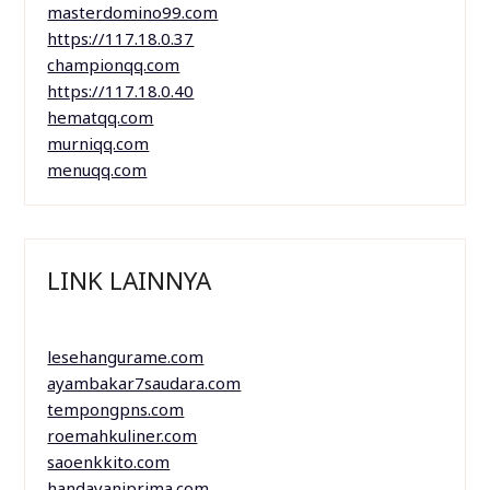
masterdomino99.com
https://117.18.0.37
championqq.com
https://117.18.0.40
hematqq.com
murniqq.com
menuqq.com
LINK LAINNYA
lesehangurame.com
ayambakar7saudara.com
tempongpns.com
roemahkuliner.com
saoenkkito.com
handayaniprima.com