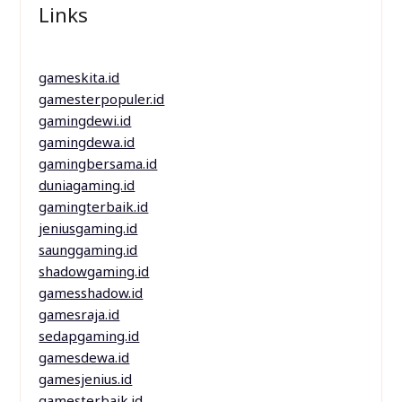
Links
gameskita.id
gamesterpopuler.id
gamingdewi.id
gamingdewa.id
gamingbersama.id
duniagaming.id
gamingterbaik.id
jeniusgaming.id
saunggaming.id
shadowgaming.id
gamesshadow.id
gamesraja.id
sedapgaming.id
gamesdewa.id
gamesjenius.id
gamesterbaik.id