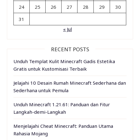
24
25
26
27
28
29
30
31
« Jul
RECENT POSTS
Unduh Templat Kulit Minecraft Gadis Estetika
Gratis untuk Kustomisasi Terbaik
Jelajahi 10 Desain Rumah Minecraft Sederhana dan
Sederhana untuk Pemula
Unduh Minecraft 1.21.61: Panduan dan Fitur
Langkah-demi-Langkah
Menjelajahi Cheat Minecraft: Panduan Utama
Rahasia Mojang