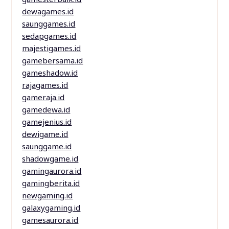
dewagames.id
saunggames.id
sedapgames.id
majestigames.id
gamebersama.id
gameshadow.id
rajagames.id
gameraja.id
gamedewa.id
gamejenius.id
dewigame.id
saunggame.id
shadowgame.id
gamingaurora.id
gamingberita.id
newgaming.id
galaxygaming.id
gamesaurora.id