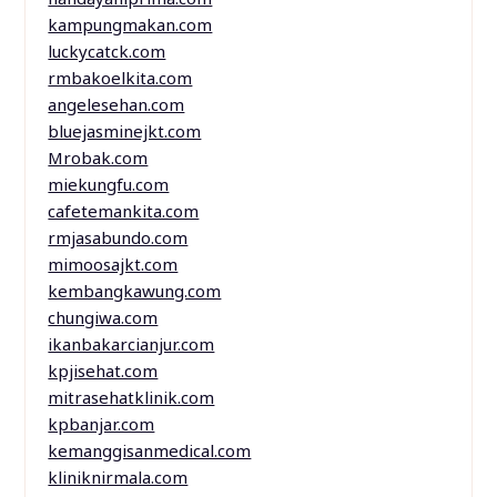
kampungmakan.com
luckycatck.com
rmbakoelkita.com
angelesehan.com
bluejasminejkt.com
Mrobak.com
miekungfu.com
cafetemankita.com
rmjasabundo.com
mimoosajkt.com
kembangkawung.com
chungiwa.com
ikanbakarcianjur.com
kpjisehat.com
mitrasehatklinik.com
kpbanjar.com
kemanggisanmedical.com
kliniknirmala.com