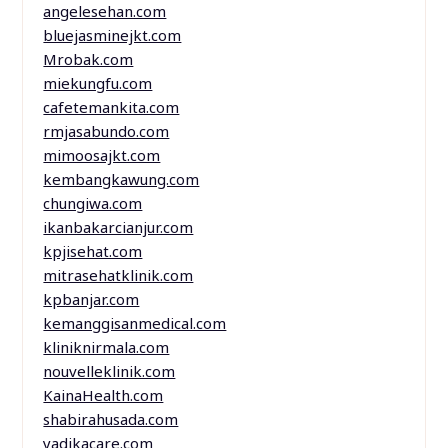
angelesehan.com
bluejasminejkt.com
Mrobak.com
miekungfu.com
cafetemankita.com
rmjasabundo.com
mimoosajkt.com
kembangkawung.com
chungiwa.com
ikanbakarcianjur.com
kpjisehat.com
mitrasehatklinik.com
kpbanjar.com
kemanggisanmedical.com
kliniknirmala.com
nouvelleklinik.com
KainaHealth.com
shabirahusada.com
yadikacare.com