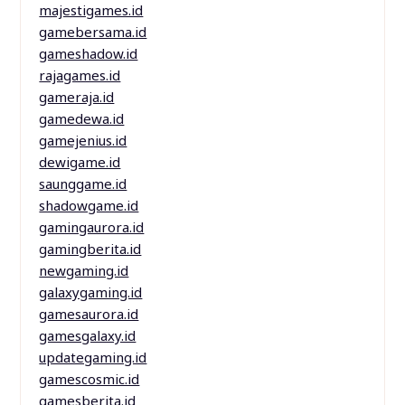
majestigames.id
gamebersama.id
gameshadow.id
rajagames.id
gameraja.id
gamedewa.id
gamejenius.id
dewigame.id
saunggame.id
shadowgame.id
gamingaurora.id
gamingberita.id
newgaming.id
galaxygaming.id
gamesaurora.id
gamesgalaxy.id
updategaming.id
gamescosmic.id
gamesberita.id