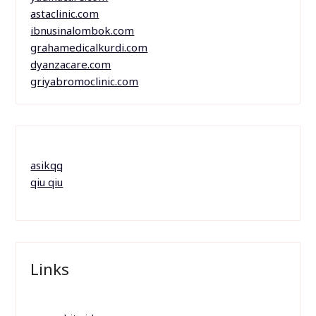
astaclinic.com
ibnusinalombok.com
grahamedicalkurdi.com
dyanzacare.com
griyabromoclinic.com
asikqq
qiu qiu
Links