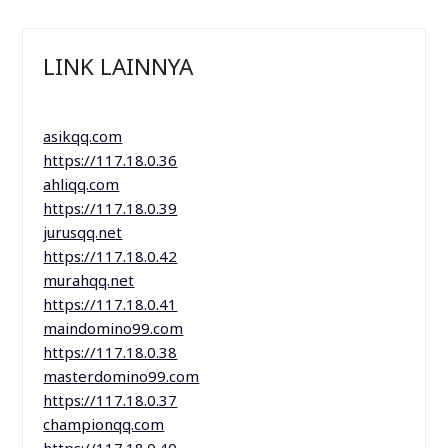
LINK LAINNYA
asikqq.com
https://117.18.0.36
ahliqq.com
https://117.18.0.39
jurusqq.net
https://117.18.0.42
murahqq.net
https://117.18.0.41
maindomino99.com
https://117.18.0.38
masterdomino99.com
https://117.18.0.37
championqq.com