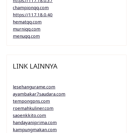
https://117.18.0.37
championqq.com
https://117.18.0.40
hematqq.com
murniqq.com
menuqq.com
LINK LAINNYA
lesehangurame.com
ayambakar7saudara.com
tempongpns.com
roemahkuliner.com
saoenkkito.com
handayaniprima.com
kampungmakan.com