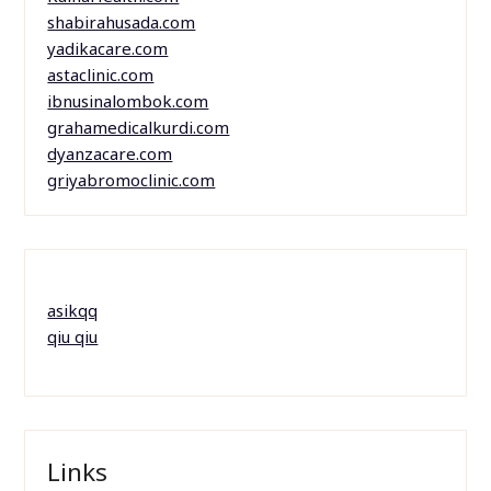
shabirahusada.com
yadikacare.com
astaclinic.com
ibnusinalombok.com
grahamedicalkurdi.com
dyanzacare.com
griyabromoclinic.com
asikqq
qiu qiu
Links