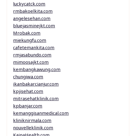
luckycatck.com
rmbakoelkita.com
angelesehan.com
bluejasminejkt.com
Mrobak.com
miekungfu.com
cafetemankita.com
rmjasabundo.com
mimoosajkt.com
kembangkawung.com
chungiwa.com
ikanbakarcianjur.com
kpjisehat.com
mitrasehatklinik.com
kpbanjar.com
kemanggisanmedical.com
kliniknirmala.com
nouvelleklinik.com
KainaHealth.com