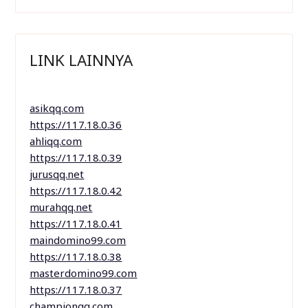
LINK LAINNYA
asikqq.com
https://117.18.0.36
ahliqq.com
https://117.18.0.39
jurusqq.net
https://117.18.0.42
murahqq.net
https://117.18.0.41
maindomino99.com
https://117.18.0.38
masterdomino99.com
https://117.18.0.37
championqq.com