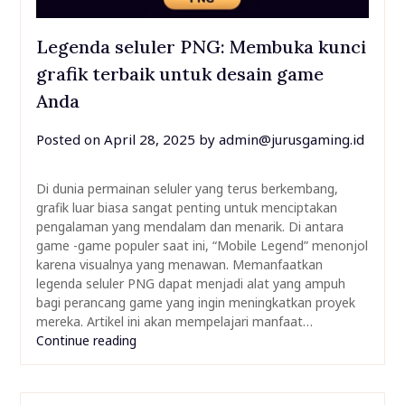
Legenda seluler PNG: Membuka kunci
grafik terbaik untuk desain game
Anda
Posted on
April 28, 2025
by
admin@jurusgaming.id
Di dunia permainan seluler yang terus berkembang,
grafik luar biasa sangat penting untuk menciptakan
pengalaman yang mendalam dan menarik. Di antara
game -game populer saat ini, “Mobile Legend” menonjol
karena visualnya yang menawan. Memanfaatkan
legenda seluler PNG dapat menjadi alat yang ampuh
bagi perancang game yang ingin meningkatkan proyek
mereka. Artikel ini akan mempelajari manfaat…
Continue reading