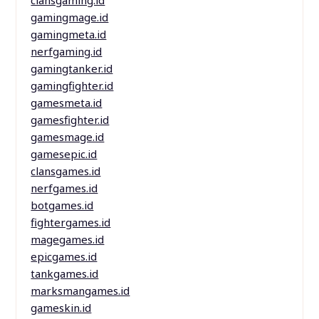
clansgaming.id
gamingmage.id
gamingmeta.id
nerfgaming.id
gamingtanker.id
gamingfighter.id
gamesmeta.id
gamesfighter.id
gamesmage.id
gamesepic.id
clansgames.id
nerfgames.id
botgames.id
fightergames.id
magegames.id
epicgames.id
tankgames.id
marksmangames.id
gameskin.id