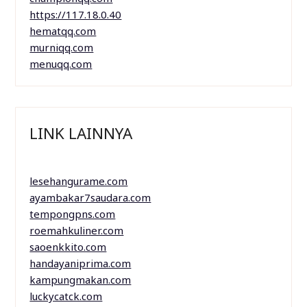
https://117.18.0.40
hematqq.com
murniqq.com
menuqq.com
LINK LAINNYA
lesehangurame.com
ayambakar7saudara.com
tempongpns.com
roemahkuliner.com
saoenkkito.com
handayaniprima.com
kampungmakan.com
luckycatck.com