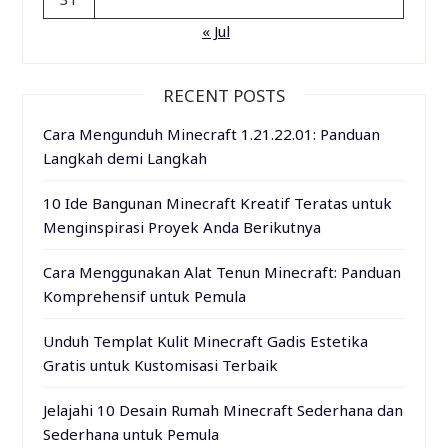
« Jul
RECENT POSTS
Cara Mengunduh Minecraft 1.21.22.01: Panduan
Langkah demi Langkah
10 Ide Bangunan Minecraft Kreatif Teratas untuk
Menginspirasi Proyek Anda Berikutnya
Cara Menggunakan Alat Tenun Minecraft: Panduan
Komprehensif untuk Pemula
Unduh Templat Kulit Minecraft Gadis Estetika
Gratis untuk Kustomisasi Terbaik
Jelajahi 10 Desain Rumah Minecraft Sederhana dan
Sederhana untuk Pemula