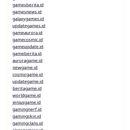
gamesberita.id
gamesnews.id
galaxygames.id
updategames.id
gameaurora.id
gamecosmic.id
gameupdate.id
gameberita.id
auroragame.id
newgame.id
cosmicgame.id
updategame.id
beritagame.id
worldgame.id
jeniusgame.id
gamingnerf.id
gamingskin.id
gamingclans.id