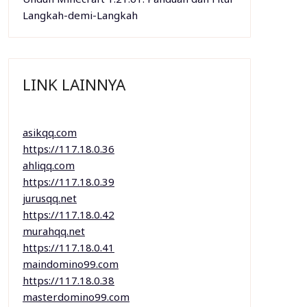
Langkah-demi-Langkah
LINK LAINNYA
asikqq.com
https://117.18.0.36
ahliqq.com
https://117.18.0.39
jurusqq.net
https://117.18.0.42
murahqq.net
https://117.18.0.41
maindomino99.com
https://117.18.0.38
masterdomino99.com