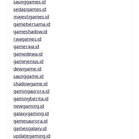
saunggames.id
sedapgames.id
majestigames.id
gamebersama.id
gameshadow.id
rajagames.id
gameraja.id
gamedewa.id
gamejenius.id
dewigame.id
saunggame.id
shadowgame.id
gamingaurora.id
gamingberita.id
newgaming.id
galaxygaming.id
gamesaurora.id
gamesgalaxy.id
updategaming.id