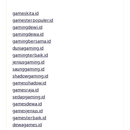
gameskita.id
gamesterpopuler.id
gamingdewi.id
gamingdewa.id
gamingbersama.id
duniagaming.id
gamingterbaik.id
jeniusgaming.id
saunggaming.id
shadowgaming.id
gamesshadow.id
gamesraja.id
sedapgaming.id
gamesdewa.id
gamesjenius.id
gamesterbaik.id
dewagames.id