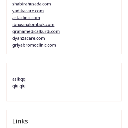
shabirahusada.com
yadikacare.com
astaclinic.com
ibnusinalombok.com
grahamedicalkurdi.com
dyanzacare.com
griyabromoclinic.com
asikqq
qiu qiu
Links