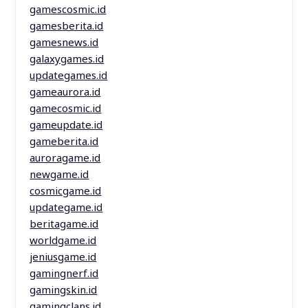
gamescosmic.id
gamesberita.id
gamesnews.id
galaxygames.id
updategames.id
gameaurora.id
gamecosmic.id
gameupdate.id
gameberita.id
auroragame.id
newgame.id
cosmicgame.id
updategame.id
beritagame.id
worldgame.id
jeniusgame.id
gamingnerf.id
gamingskin.id
gamingclans.id