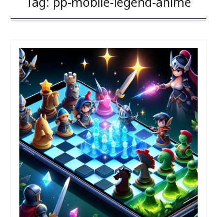
Tag:
pp-mobile-legend-anime