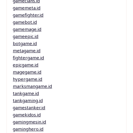
gameclans.id
gamemeta.id
gamefighter.id
gamebot.id
gamemage.id
gameepic.id
botgame.id
metagame.id
fightergame.id
epicgame.id
magegame.id
hypergame.id
marksmangame.id
tankgame.id
tankgaming.id
gamestanker.id
gamekidos.id
gamingmesin.id
gaminghero.id