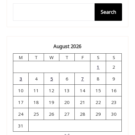
Search
August 2026
M
T
W
T
F
S
S
1
2
3
4
5
6
7
8
9
10
11
12
13
14
15
16
17
18
19
20
21
22
23
24
25
26
27
28
29
30
31