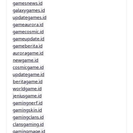
gamesnews.id
galaxygames.id
updategames.id
gameaurora.id
gamecosmic.id
gameupdate.id
gameberita.id
auroragame.id
newgame.id
cosmicgame.id
updategame.id
beritagame.id
worldgame.id
jeniusgame.id
gamingnerf.id
gamingskin.id
gamingclans.id
clansgaming.id
gamingmage.id