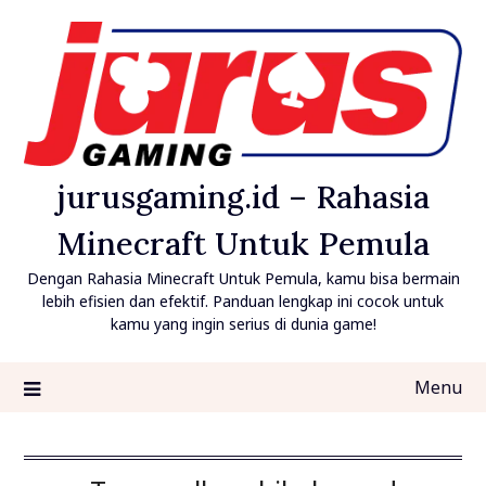
Skip
to
content
jurusgaming.id – Rahasia
Minecraft Untuk Pemula
Dengan Rahasia Minecraft Untuk Pemula, kamu bisa bermain
lebih efisien dan efektif. Panduan lengkap ini cocok untuk
kamu yang ingin serius di dunia game!
Menu