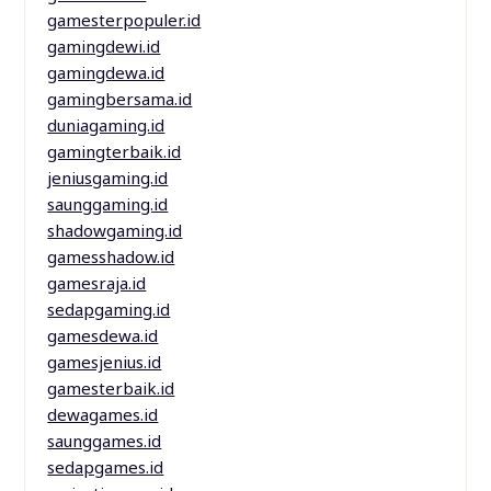
gamesterpopuler.id
gamingdewi.id
gamingdewa.id
gamingbersama.id
duniagaming.id
gamingterbaik.id
jeniusgaming.id
saunggaming.id
shadowgaming.id
gamesshadow.id
gamesraja.id
sedapgaming.id
gamesdewa.id
gamesjenius.id
gamesterbaik.id
dewagames.id
saunggames.id
sedapgames.id