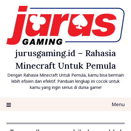
Skip
to
content
jurusgaming.id – Rahasia
Minecraft Untuk Pemula
Dengan Rahasia Minecraft Untuk Pemula, kamu bisa bermain
lebih efisien dan efektif. Panduan lengkap ini cocok untuk
kamu yang ingin serius di dunia game!
Menu