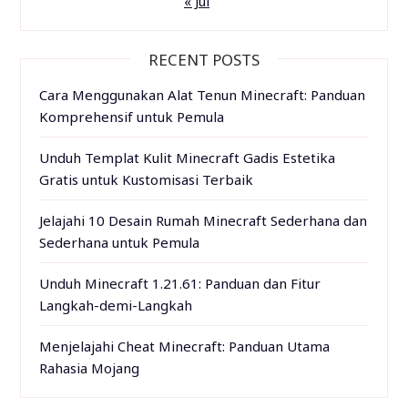
« Jul
RECENT POSTS
Cara Menggunakan Alat Tenun Minecraft: Panduan
Komprehensif untuk Pemula
Unduh Templat Kulit Minecraft Gadis Estetika
Gratis untuk Kustomisasi Terbaik
Jelajahi 10 Desain Rumah Minecraft Sederhana dan
Sederhana untuk Pemula
Unduh Minecraft 1.21.61: Panduan dan Fitur
Langkah-demi-Langkah
Menjelajahi Cheat Minecraft: Panduan Utama
Rahasia Mojang