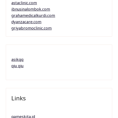
astaclinic.com
ibnusinalombok.com
grahamedicalkurdi.com
dyanzacare.com
griyabromoclinic.com
asikqq
qiu qiu
Links
gameskita.id