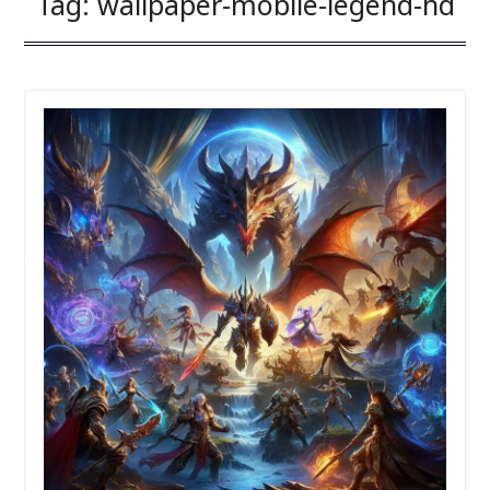
Tag:
wallpaper-mobile-legend-hd