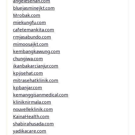
angelesehan.com
bluejasminejkt.com
Mrobak.com
miekungfu.com
cafetemankita.com
rmjasabundo.com
mimoosajkt.com
kembangkawung.com
chungiwa.com
ikanbakarcianjur.com
kpjisehat.com
mitrasehatklinik.com
kpbanjar.com
kemanggisanmedical.com
kliniknirmala.com
nouvelleklinik.com
KainaHealth.com
shabirahusada.com
yadikacare.com