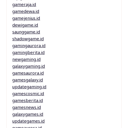
gameraja.id
gamedewa.id
gamejenius.id
dewigame.id
saunggame.id
shadowgame.id
gamingaurora.id
gamingberita.id
newgaming.id
galaxygaming.id
gamesaurora.id
gamesgalaxy.id
updategaming.id
gamescosmic.id
gamesberita.id
gamesnews.id
galaxygames.id
updategames.id
gameaurora.id