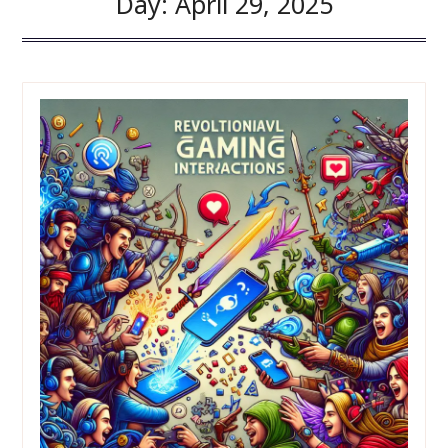
Day:
April 29, 2025