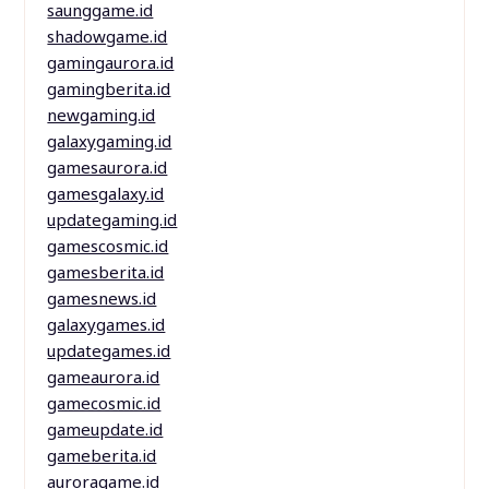
saunggame.id
shadowgame.id
gamingaurora.id
gamingberita.id
newgaming.id
galaxygaming.id
gamesaurora.id
gamesgalaxy.id
updategaming.id
gamescosmic.id
gamesberita.id
gamesnews.id
galaxygames.id
updategames.id
gameaurora.id
gamecosmic.id
gameupdate.id
gameberita.id
auroragame.id