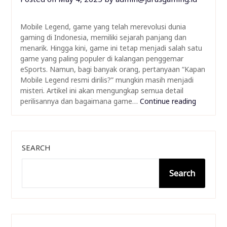
Mobile Legend, game yang telah merevolusi dunia
gaming di Indonesia, memiliki sejarah panjang dan
menarik. Hingga kini, game ini tetap menjadi salah satu
game yang paling populer di kalangan penggemar
eSports. Namun, bagi banyak orang, pertanyaan “Kapan
Mobile Legend resmi dirilis?” mungkin masih menjadi
misteri. Artikel ini akan mengungkap semua detail
perilisannya dan bagaimana game…
Continue reading
SEARCH
Search