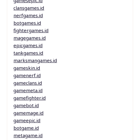
gamesepic.id
clansgames.id
nerfgames.id
botgames.id
fightergames.id
magegames.id
epicgames.id
tankgames.id
marksmangames.id
gameskin.id
gamenerf.id
gameclans.id
gamemeta.id
gamefighter.id
gamebot.id
gamemage.id
gameepic.id
botgame.id
metagame.id