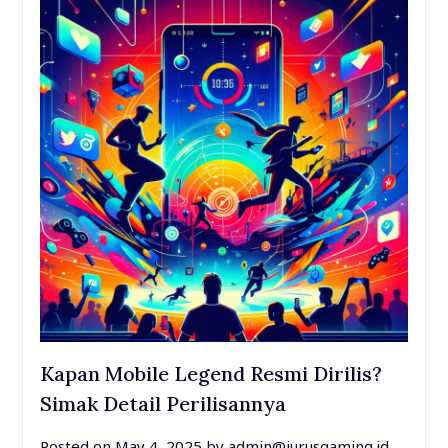
Kapan Mobile Legend Resmi Dirilis?
Simak Detail Perilisannya
Posted on
May 4, 2025
by
admin@jurusgaming.id