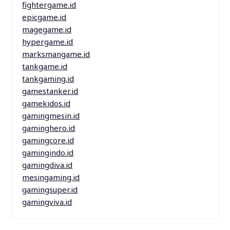
fightergame.id
epicgame.id
magegame.id
hypergame.id
marksmangame.id
tankgame.id
tankgaming.id
gamestanker.id
gamekidos.id
gamingmesin.id
gaminghero.id
gamingcore.id
gamingindo.id
gamingdiva.id
mesingaming.id
gamingsuper.id
gamingviva.id