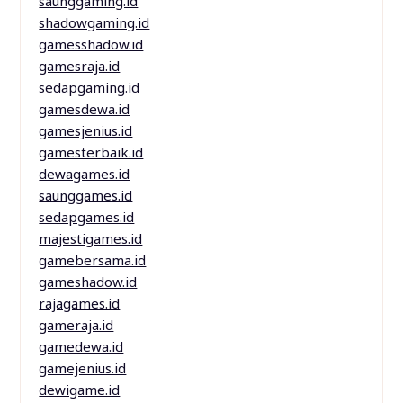
saunggaming.id
shadowgaming.id
gamesshadow.id
gamesraja.id
sedapgaming.id
gamesdewa.id
gamesjenius.id
gamesterbaik.id
dewagames.id
saunggames.id
sedapgames.id
majestigames.id
gamebersama.id
gameshadow.id
rajagames.id
gameraja.id
gamedewa.id
gamejenius.id
dewigame.id