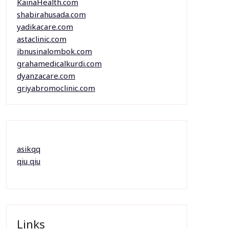
KainaHealth.com
shabirahusada.com
yadikacare.com
astaclinic.com
ibnusinalombok.com
grahamedicalkurdi.com
dyanzacare.com
griyabromoclinic.com
asikqq
qiu qiu
Links