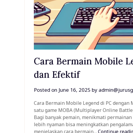
Cara Bermain Mobile L
dan Efektif
Posted on
June 16, 2025
by
admin@jurusg
Cara Bermain Mobile Legend di PC dengan M
satu game MOBA (Multiplayer Online Battle 
Bagi banyak pemain, menikmati permainan in
lebih nyaman bisa meningkatkan pengalaman
menjelaskan cara bermain…
Continue readi