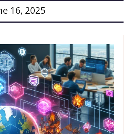
ne 16, 2025