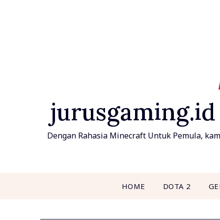
Skip
to
content
jurusgaming.id
Dengan Rahasia Minecraft Untuk Pemula, kamu 
HOME
DOTA 2
GE