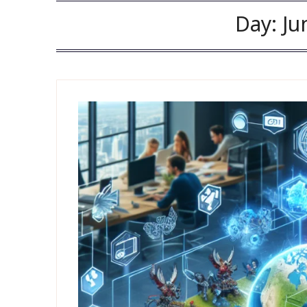
Day:
Ju