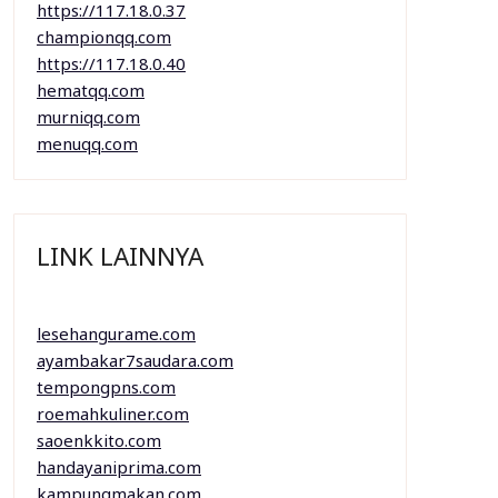
https://117.18.0.37
championqq.com
https://117.18.0.40
hematqq.com
murniqq.com
menuqq.com
LINK LAINNYA
lesehangurame.com
ayambakar7saudara.com
tempongpns.com
roemahkuliner.com
saoenkkito.com
handayaniprima.com
kampungmakan.com