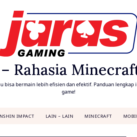
 – Rahasia Minecra
bisa bermain lebih efisien dan efektif. Panduan lengkap in
game!
NSHIN IMPACT
LAIN – LAIN
MINECRAFT
MOBI