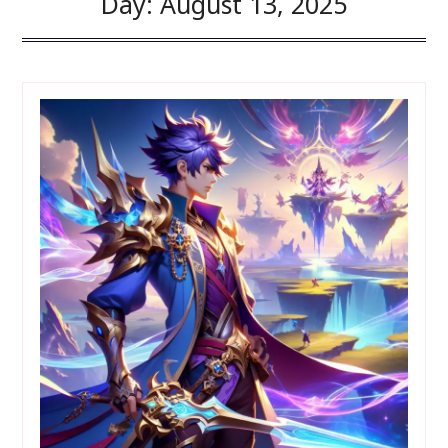
Day:
August 13, 2025