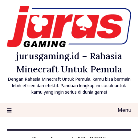
Skip
to
content
jurusgaming.id – Rahasia
Minecraft Untuk Pemula
Dengan Rahasia Minecraft Untuk Pemula, kamu bisa bermain
lebih efisien dan efektif. Panduan lengkap ini cocok untuk
kamu yang ingin serius di dunia game!
Menu