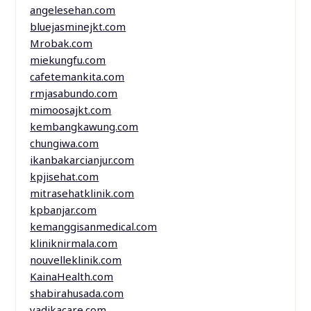
angelesehan.com
bluejasminejkt.com
Mrobak.com
miekungfu.com
cafetemankita.com
rmjasabundo.com
mimoosajkt.com
kembangkawung.com
chungiwa.com
ikanbakarcianjur.com
kpjisehat.com
mitrasehatklinik.com
kpbanjar.com
kemanggisanmedical.com
kliniknirmala.com
nouvelleklinik.com
KainaHealth.com
shabirahusada.com
yadikacare.com