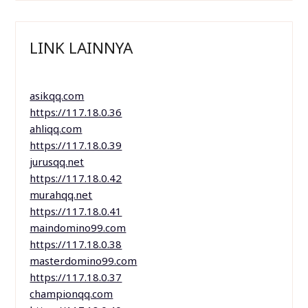
LINK LAINNYA
asikqq.com
https://117.18.0.36
ahliqq.com
https://117.18.0.39
jurusqq.net
https://117.18.0.42
murahqq.net
https://117.18.0.41
maindomino99.com
https://117.18.0.38
masterdomino99.com
https://117.18.0.37
championqq.com