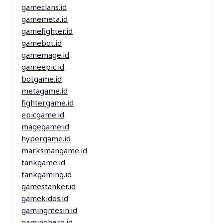
gameclans.id
gamemeta.id
gamefighter.id
gamebot.id
gamemage.id
gameepic.id
botgame.id
metagame.id
fightergame.id
epicgame.id
magegame.id
hypergame.id
marksmangame.id
tankgame.id
tankgaming.id
gamestanker.id
gamekidos.id
gamingmesin.id
gaminghero.id