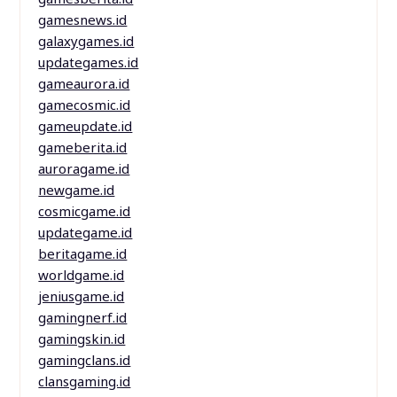
gamesnews.id
galaxygames.id
updategames.id
gameaurora.id
gamecosmic.id
gameupdate.id
gameberita.id
auroragame.id
newgame.id
cosmicgame.id
updategame.id
beritagame.id
worldgame.id
jeniusgame.id
gamingnerf.id
gamingskin.id
gamingclans.id
clansgaming.id