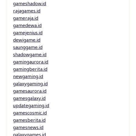
gameshadow.id
rajagames.id
gameraja.id
gamedewa.id
gamejenius.id
dewigame.id
saunggame.id
shadowgame.id
gamingaurora.id
gamingberita.id
newgaming.id
galaxygaming.id
gamesaurora.id
gamesgalaxy.id
updategaming.id
gamescosmic.id
gamesberita.id
gamesnews.id
galaxygames.id