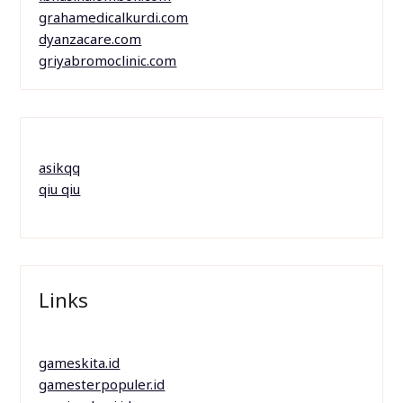
grahamedicalkurdi.com
dyanzacare.com
griyabromoclinic.com
asikqq
qiu qiu
Links
gameskita.id
gamesterpopuler.id