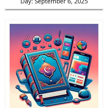
Day:
September 6, 2025