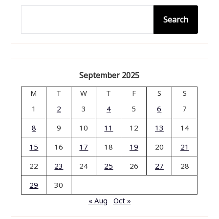
Search
September 2025
M
T
W
T
F
S
S
1
2
3
4
5
6
7
8
9
10
11
12
13
14
15
16
17
18
19
20
21
22
23
24
25
26
27
28
29
30
« Aug
Oct »