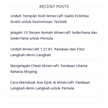
RECENT POSTS
Unduh Templat Kulit Minecraft Gadis Estetika
Gratis untuk Kustomisasi Terbaik
Jelajahi 10 Desain Rumah Minecraft Sederhana dan
Sederhana untuk Pemula
Unduh Minecraft 1.21.61: Panduan dan Fitur
Langkah-demi-Langkah
Menjelajahi Cheat Minecraft: Panduan Utama
Rahasia Mojang
Cara Membuat Kue Epik di Minecraft: Panduan
Langkah demi Langkah untuk Pemula