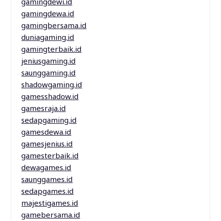
gamingdewi.id
gamingdewa.id
gamingbersama.id
duniagaming.id
gamingterbaik.id
jeniusgaming.id
saunggaming.id
shadowgaming.id
gamesshadow.id
gamesraja.id
sedapgaming.id
gamesdewa.id
gamesjenius.id
gamesterbaik.id
dewagames.id
saunggames.id
sedapgames.id
majestigames.id
gamebersama.id