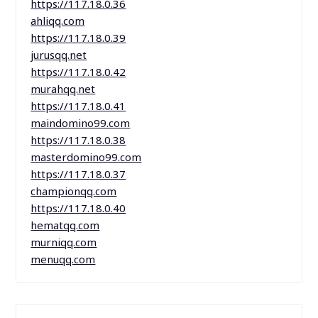
https://117.18.0.36
ahliqq.com
https://117.18.0.39
jurusqq.net
https://117.18.0.42
murahqq.net
https://117.18.0.41
maindomino99.com
https://117.18.0.38
masterdomino99.com
https://117.18.0.37
championqq.com
https://117.18.0.40
hematqq.com
murniqq.com
menuqq.com