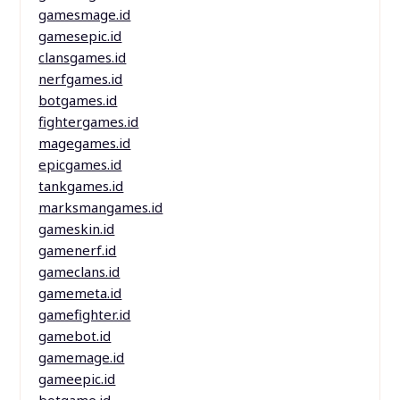
gamesmage.id
gamesepic.id
clansgames.id
nerfgames.id
botgames.id
fightergames.id
magegames.id
epicgames.id
tankgames.id
marksmangames.id
gameskin.id
gamenerf.id
gameclans.id
gamemeta.id
gamefighter.id
gamebot.id
gamemage.id
gameepic.id
botgame.id