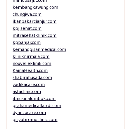
kembangkawung.com
chungiwa.com
ikanbakarcianjur.com
kpjisehat.com
mitrasehatklinik.com
kpbanjar.com
kemanggisanmedical.com
kliniknirmala.com
nouvelleklinik.com
KainaHealth.com
shabirahusada.com
yadikacare.com
astaclinic.com
ibnusinalombok.com
grahamedicalkurdi.com
dyanzacare.com
griyabromoclinic.com