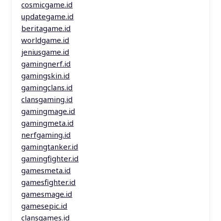
cosmicgame.id
updategame.id
beritagame.id
worldgame.id
jeniusgame.id
gamingnerf.id
gamingskin.id
gamingclans.id
clansgaming.id
gamingmage.id
gamingmeta.id
nerfgaming.id
gamingtanker.id
gamingfighter.id
gamesmeta.id
gamesfighter.id
gamesmage.id
gamesepic.id
clansgames.id