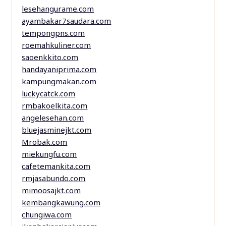
lesehangurame.com
ayambakar7saudara.com
tempongpns.com
roemahkuliner.com
saoenkkito.com
handayaniprima.com
kampungmakan.com
luckycatck.com
rmbakoelkita.com
angelesehan.com
bluejasminejkt.com
Mrobak.com
miekungfu.com
cafetemankita.com
rmjasabundo.com
mimoosajkt.com
kembangkawung.com
chungiwa.com