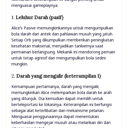
menguasai gameplaynya:
1.
Leluhur Darah (pasif)
Alice’s Pasive memungkinkannya untuk mengumpulkan
bola darah dari antek dan pahlawan musuh yang jatuh.
Setiap Orb yang dikumpulkan memberikan peningkatan
kesehatan maksimal, menjadikan tankiernya saat
permainan berlangsung. Mekanik ini mendorong pemain
untuk tetap agresif dan mengumpulkan bola sedini
mungkin.
2.
Darah yang mengalir (keterampilan 1)
Kemampuan pertamanya, darah yang mengalir,
memungkinkan Alice melemparkan bola darah ke arah
yang ditunjuk. Dia kemudian dapat memilih untuk
berteleportasi ke lokasinya. Keterampilan ini berfungsi
sebagai alat keterlibatan dan mekanisme pelarian.
Menguasai penggunaannya dapat menentukan
keberhasilan mengejar musuh atau melarikan diri dari