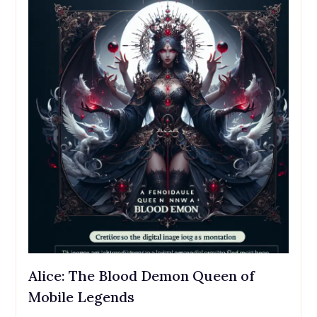
Alice: The Blood Demon Queen of
Mobile Legends