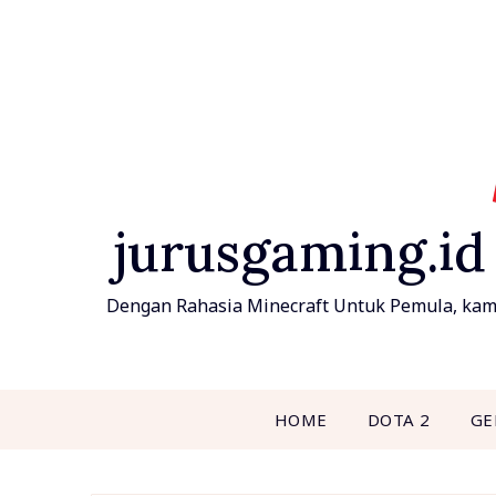
Skip
to
content
jurusgaming.id
Dengan Rahasia Minecraft Untuk Pemula, kamu 
HOME
DOTA 2
GE