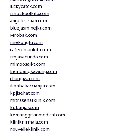
luckycatck.com
rmbakoelkita.com
angelesehan.com
bluejasminejkt.com
Mrobak.com
miekungfu.com
cafetemankita.com
rmjasabundo.com
mimoosajkt.com
kembangkawung.com
chungiwa.com
ikanbakarcianjur.com
kpjisehat.com
mitrasehatklinik.com
kpbanjar.com
kemanggisanmedical.com
kliniknirmala.com
nouvelleklinik.com