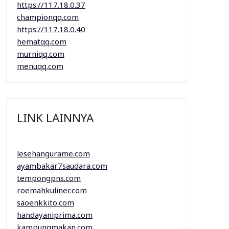
https://117.18.0.37
championqq.com
https://117.18.0.40
hematqq.com
murniqq.com
menuqq.com
LINK LAINNYA
lesehangurame.com
ayambakar7saudara.com
tempongpns.com
roemahkuliner.com
saoenkkito.com
handayaniprima.com
kampungmakan.com