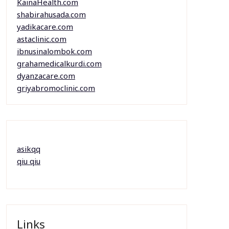
KainaHealth.com
shabirahusada.com
yadikacare.com
astaclinic.com
ibnusinalombok.com
grahamedicalkurdi.com
dyanzacare.com
griyabromoclinic.com
asikqq
qiu qiu
Links