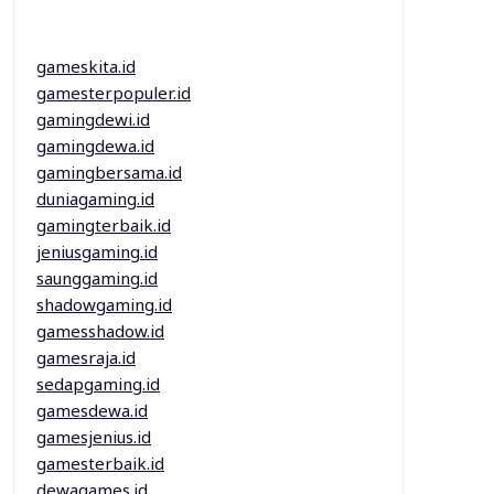
gameskita.id
gamesterpopuler.id
gamingdewi.id
gamingdewa.id
gamingbersama.id
duniagaming.id
gamingterbaik.id
jeniusgaming.id
saunggaming.id
shadowgaming.id
gamesshadow.id
gamesraja.id
sedapgaming.id
gamesdewa.id
gamesjenius.id
gamesterbaik.id
dewagames.id