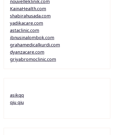
nouvelleklinik.com
KainaHealth.com
shabirahusada.com
yadikacare.com
astaclinic.com
ibnusinalombok.com
grahamedicalkurdi.com
dyanzacare.com
griyabromoclinic.com
asikqq
qiu qiu