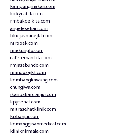
kampungmakan.com
luckycatck.com
rmbakoelkita.com
angelesehan.com
bluejasminejkt.com
Mrobak.com
miekungfu.com
cafetemankita.com
rmjasabundo.com
mimoosajkt.com
kembangkawung.com
chungiwa.com
ikanbakarcianjur.com
kpjisehat.com
mitrasehatklinik.com
kpbanjar.com
kemanggisanmedical.com
kliniknirmala.com