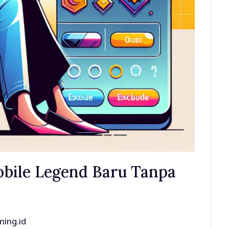
bile Legend Baru Tanpa
ing.id