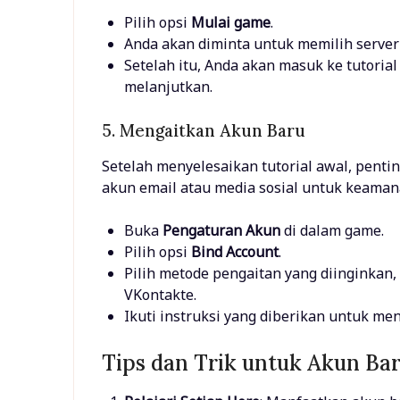
Pilih opsi
Mulai game
.
Anda akan diminta untuk memilih server
Setelah itu, Anda akan masuk ke tutoria
melanjutkan.
5. Mengaitkan Akun Baru
Setelah menyelesaikan tutorial awal, pent
akun email atau media sosial untuk keaman
Buka
Pengaturan Akun
di dalam game.
Pilih opsi
Bind Account
.
Pilih metode pengaitan yang diinginkan,
VKontakte.
Ikuti instruksi yang diberikan untuk me
Tips dan Trik untuk Akun Ba