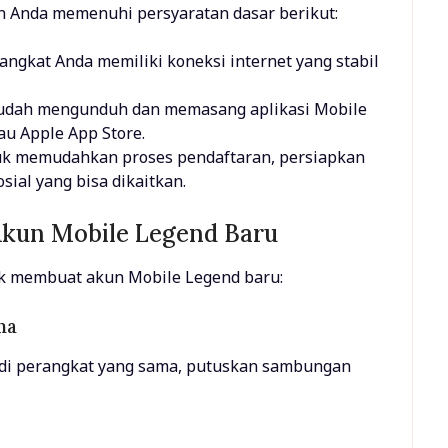
 Anda memenuhi persyaratan dasar berikut:
rangkat Anda memiliki koneksi internet yang stabil
 sudah mengunduh dan memasang aplikasi Mobile
au Apple App Store.
uk memudahkan proses pendaftaran, persiapkan
sial yang bisa dikaitkan.
kun Mobile Legend Baru
uk membuat akun Mobile Legend baru:
ma
 di perangkat yang sama, putuskan sambungan