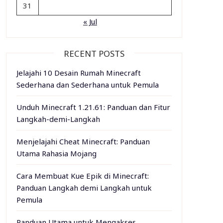
31
« Jul
RECENT POSTS
Jelajahi 10 Desain Rumah Minecraft
Sederhana dan Sederhana untuk Pemula
Unduh Minecraft 1.21.61: Panduan dan Fitur
Langkah-demi-Langkah
Menjelajahi Cheat Minecraft: Panduan
Utama Rahasia Mojang
Cara Membuat Kue Epik di Minecraft:
Panduan Langkah demi Langkah untuk
Pemula
Panduan Utama untuk Mengakses