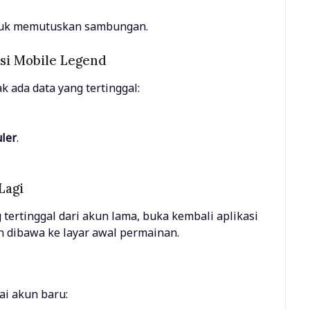
uk memutuskan sambungan.
si Mobile Legend
 ada data yang tertinggal:
ler
.
Lagi
 tertinggal dari akun lama, buka kembali aplikasi
n dibawa ke layar awal permainan.
ai akun baru: