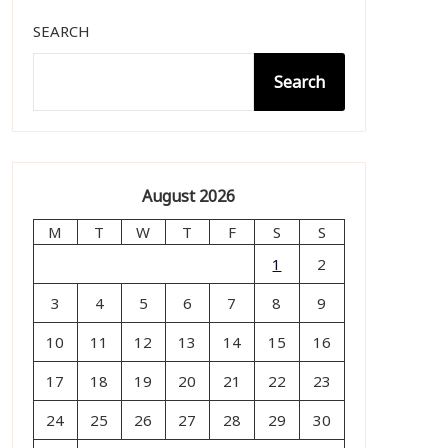
SEARCH
Search
August 2026
M
T
W
T
F
S
S
1
2
3
4
5
6
7
8
9
10
11
12
13
14
15
16
17
18
19
20
21
22
23
24
25
26
27
28
29
30