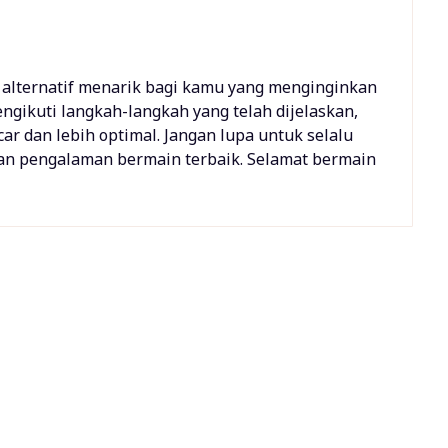
 alternatif menarik bagi kamu yang menginginkan
gikuti langkah-langkah yang telah dijelaskan,
r dan lebih optimal. Jangan lupa untuk selalu
n pengalaman bermain terbaik. Selamat bermain