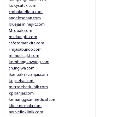
luckycatck.com
rmbakoelkita.com
angelesehan.com
bluejasminejkt.com
Mrobak.com
miekungfu.com
cafetemankita.com
rmjasabundo.com
mimoosajkt.com
kembangkawung.com
chungiwa.com
ikanbakarcianjur.com
kpjisehat.com
mitrasehatklinik.com
kpbanjar.com
kemanggisanmedical.com
kliniknirmala.com
nouvelleklinik.com