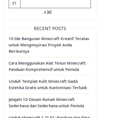
31
« Jul
RECENT POSTS
10 Ide Bangunan Minecraft Kreatif Teratas
untuk Menginspirasi Proyek Anda
Berikutnya
Cara Menggunakan Alat Tenun Minecraft:
Panduan Komprehensif untuk Pemula
Unduh Templat Kulit Minecraft Gadis
Estetika Gratis untuk Kustomisasi Terbaik
Jelajahi 10 Desain Rumah Minecraft
Sederhana dan Sederhana untuk Pemula
Unduh Minecraft 1.21.61: Panduan dan Fitur