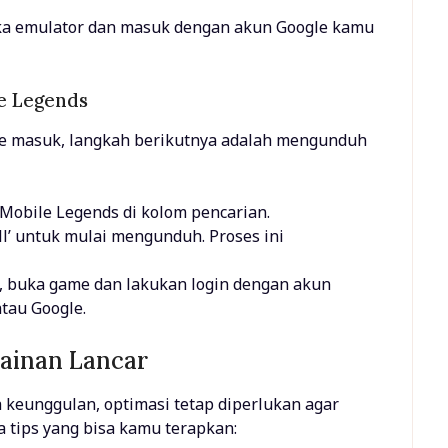
uka emulator dan masuk dengan akun Google kamu
e Legends
le masuk, langkah berikutnya adalah mengunduh
Mobile Legends di kolom pencarian.
all’ untuk mulai mengunduh. Proses ini
, buka game dan lakukan login dengan akun
tau Google.
ainan Lancar
keunggulan, optimasi tetap diperlukan agar
a tips yang bisa kamu terapkan: