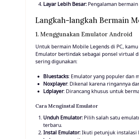
Layar Lebih Besar:
Pengalaman bermain ja
Langkah-langkah Bermain Mo
1. Menggunakan Emulator Android
Untuk bermain Mobile Legends di PC, kam
Emulator bertindak sebagai ponsel virtual 
sering digunakan:
Bluestacks
: Emulator yang populer dan 
Noxplayer
: Dikenal karena ringannya d
Ldplayer
: Dirancang khusus untuk berma
Cara Menginstal Emulator
Unduh Emulator:
Pilih salah satu emulat
terbaru.
Instal Emulator:
Ikuti petunjuk instalasi