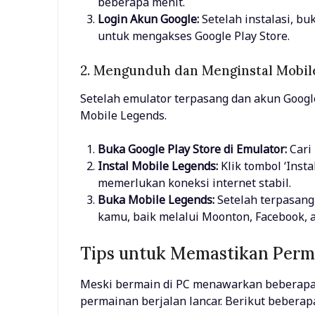
beberapa menit.
Login Akun Google:
Setelah instalasi, b
untuk mengakses Google Play Store.
2. Mengunduh dan Menginstal Mobil
Setelah emulator terpasang dan akun Goog
Mobile Legends.
Buka Google Play Store di Emulator:
Cari 
Instal Mobile Legends:
Klik tombol ‘Inst
memerlukan koneksi internet stabil.
Buka Mobile Legends:
Setelah terpasang
kamu, baik melalui Moonton, Facebook, a
Tips untuk Memastikan Perm
Meski bermain di PC menawarkan beberapa 
permainan berjalan lancar. Berikut beberap