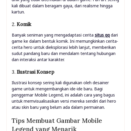
kali dibuat dalam beragam gaya, dari realisme hingga
kartun.
2.
Komik
Banyak seniman yang mengadaptasi cerita
situs qq
dari
game ke dalam bentuk komik. Ini memungkinkan cerita-
cerita hero untuk dieksplorasi lebih lanjut, memberikan
sudut pandang baru dan mendalam tentang hubungan
dan interaksi antar karakter.
3.
Ilustrasi Konsep
Ilustrasi konsep sering kali digunakan oleh desainer
game untuk mengembangkan ide-ide baru. Bagi
penggemar Mobile Legend, ini adalah cara yang bagus
untuk memvisualisasikan versi mereka sendiri dari hero
atau skin baru yang belum ada dalam permainan.
Tips Membuat Gambar Mobile
Legend yang Menarik