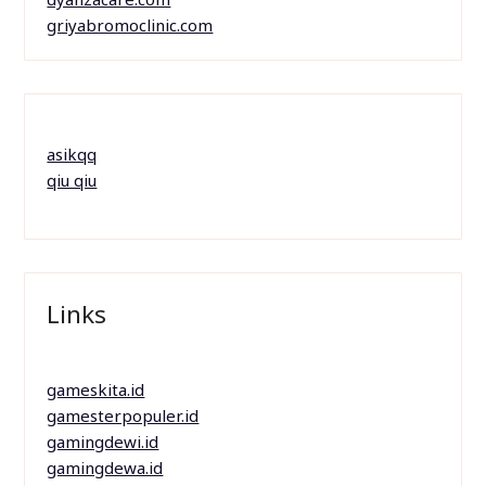
griyabromoclinic.com
asikqq
qiu qiu
Links
gameskita.id
gamesterpopuler.id
gamingdewi.id
gamingdewa.id