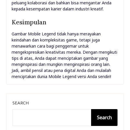
peluang kolaborasi dan bahkan bisa mengantar Anda
kepada kesempatan karier dalam industri kreatif.
Kesimpulan
Gambar Mobile Legend tidak hanya merayakan
keindahan dan kompleksitas game, tetapi juga
menawarkan cara bagi penggemar untuk
mengekspresikan kreativitas mereka. Dengan mengikuti
tips di atas, Anda dapat menciptakan gambar yang
menginspirasi dan mungkin menginspirasi orang lain.
Jadi, ambil pensil atau pena digital Anda dan mulailah
menciptakan dunia Mobile Legend versi Anda sendiri!
SEARCH
Search