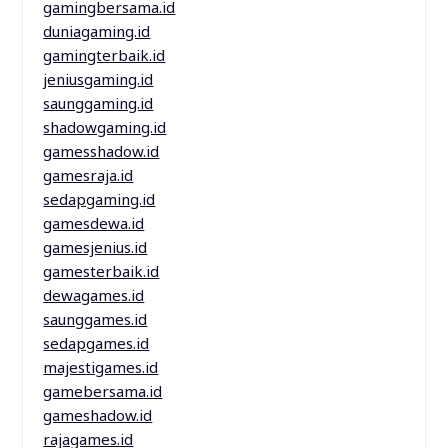
gamingbersama.id
duniagaming.id
gamingterbaik.id
jeniusgaming.id
saunggaming.id
shadowgaming.id
gamesshadow.id
gamesraja.id
sedapgaming.id
gamesdewa.id
gamesjenius.id
gamesterbaik.id
dewagames.id
saunggames.id
sedapgames.id
majestigames.id
gamebersama.id
gameshadow.id
rajagames.id