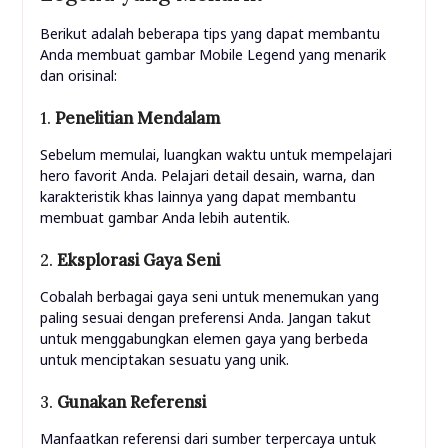
Berikut adalah beberapa tips yang dapat membantu
Anda membuat gambar Mobile Legend yang menarik
dan orisinal:
1.
Penelitian Mendalam
Sebelum memulai, luangkan waktu untuk mempelajari
hero favorit Anda. Pelajari detail desain, warna, dan
karakteristik khas lainnya yang dapat membantu
membuat gambar Anda lebih autentik.
2.
Eksplorasi Gaya Seni
Cobalah berbagai gaya seni untuk menemukan yang
paling sesuai dengan preferensi Anda. Jangan takut
untuk menggabungkan elemen gaya yang berbeda
untuk menciptakan sesuatu yang unik.
3.
Gunakan Referensi
Manfaatkan referensi dari sumber terpercaya untuk