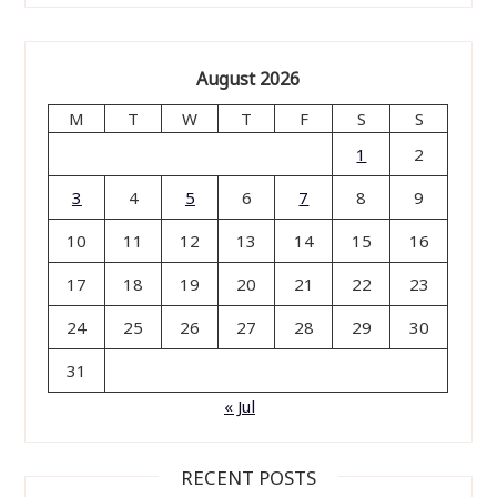
August 2026
M
T
W
T
F
S
S
1
2
3
4
5
6
7
8
9
10
11
12
13
14
15
16
17
18
19
20
21
22
23
24
25
26
27
28
29
30
31
« Jul
RECENT POSTS