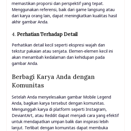
memastikan proporsi dan perspektif yang tepat.
Menggunakan referensi, baik dari game langsung atau
dari karya orang lain, dapat meningkatkan kualitas hasil
akhir gambar Anda.
4.
Perhatian Terhadap Detail
Perhatikan detail kecil seperti ekspresi wajah dan
tekstur pakaian atau senjata. Elemen-elemen kecil ini
akan menambah kedalaman dan kehidupan pada
gambar Anda.
Berbagi Karya Anda dengan
Komunitas
Setelah Anda menyelesaikan gambar Mobile Legend
Anda, bagikan karya tersebut dengan komunitas.
Mengunggah karya di platform seperti Instagram,
DeviantArt, atau Reddit dapat menjadi cara yang efektif
untuk mendapatkan umpan balik dan inspirasi lebih
lanjut. Terlibat dengan komunitas dapat membuka