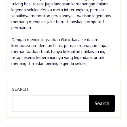
tulang besi tetapi juga landasan kemenangan dalam
legenda seluler. Ketika meta ini terungkap, pemain
sebaiknya menonton gerakannya – warisan legendaris
memang mengukir jalur baru di lanskap kompetitif
permainan.
Dengan mengintegrasikan Gatotkaca ke dalam
komposisi tim dengan bijak, pemain mana pun dapat
memanfaatkan tidak hanya kekuatan pahlawan ini,
tetapi esensi keberaniannya yang legendaris untuk
menang di medan perang legenda seluler.
SEARCH
Search