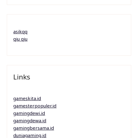
asikqq
qiu qiu
Links
gameskita.id
gamesterpopuler.id
gamingdewi.id
gamingdewa.id
gamingbersama.id
duniagaming.id