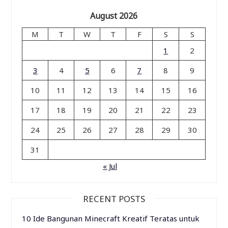
August 2026
M
T
W
T
F
S
S
1
2
3
4
5
6
7
8
9
10
11
12
13
14
15
16
17
18
19
20
21
22
23
24
25
26
27
28
29
30
31
« Jul
RECENT POSTS
10 Ide Bangunan Minecraft Kreatif Teratas untuk