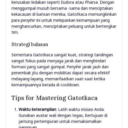
kerusakan ledakan seperti Eudora atau Pharsa. Dengan
menggumpal musuh bersama -sama dan menciptakan
kekacauan di barisan mereka, Gatotkaca memungkinkan
para penyihir ini untuk melepaskan kemampuan yang
menghancurkan, menciptakan peluang untuk bertengkar
tim.
Strategi balasan
Sementara Gatotkaca sangat kuat, strategi tandingan
sangat fokus pada menjaga jarak dan menghindari
formasi yang sangat gumpal. Penyihir jarak jauh dan
penembak jitu dengan mobilitas dapat secara efektif
melayang-layang, memanfaatkan saat-saat ketika
kemampuannya berada di cooldown.
Tips for Mastering Gatotkaca
Waktu keterampilan
: Latih waktu inisiasi Anda.
Gunakan avatar wali dengan tegas, bertujuan di
jantung pertempuran untuk memaksimalkan
gangguan.