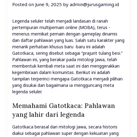
Posted on
June 9, 2025
by
admin@jurusgaming.id
Legenda seluler telah menjadi landasan di ranah
pertempuran multipemain online (MOBA), terus -
menerus memikat pemain dengan gameplay dinamis
dan daftar pahlawan yang luas. Salah satu karakter yang
menarik perhatian khusus baru -baru ini adalah
Gatotkaca, sering disebut sebagai “prajurit tulang besi.”
Pahlawan ini, yang berakar pada mitologi Jawa, telah
membentuk kembali meta saat ini dan menggerakkan
kegembiraan dalam komunitas. Berikut ini adalah
tampilan terperinci mengapa Gatotkaca menjadi pilihan
yang disukai dan bagaimana ia mengguncang meta
legenda seluler.
Memahami Gatotkaca: Pahlawan
yang lahir dari legenda
Gatotkaca berasal dari mitologi Jawa, secara historis
diakui sebagai pahlawan super dengan kekuatan yang