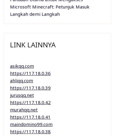
Microsoft Minecraft: Petunjuk Masuk
Langkah demi Langkah
LINK LAINNYA
asikqq.com
https://117.18.0.36
ahliqq.com
https://117.18.0.39
jurusqq.net
https://117.18.0.42
murahqq.net
https://117.18.0.41
maindomino99.com
https://117.18.0.38