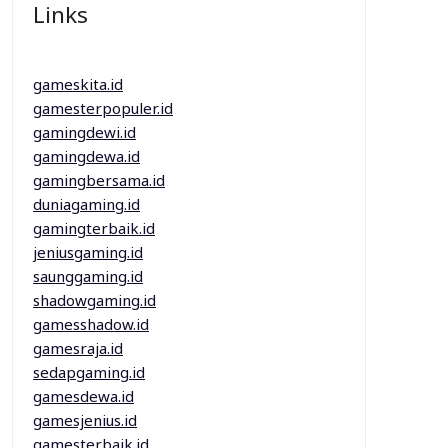
Links
gameskita.id
gamesterpopuler.id
gamingdewi.id
gamingdewa.id
gamingbersama.id
duniagaming.id
gamingterbaik.id
jeniusgaming.id
saunggaming.id
shadowgaming.id
gamesshadow.id
gamesraja.id
sedapgaming.id
gamesdewa.id
gamesjenius.id
gamesterbaik.id