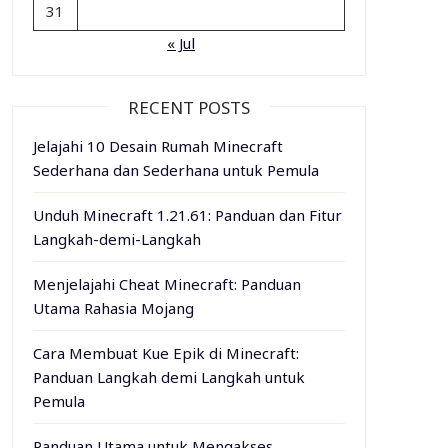
31
« Jul
RECENT POSTS
Jelajahi 10 Desain Rumah Minecraft
Sederhana dan Sederhana untuk Pemula
Unduh Minecraft 1.21.61: Panduan dan Fitur
Langkah-demi-Langkah
Menjelajahi Cheat Minecraft: Panduan
Utama Rahasia Mojang
Cara Membuat Kue Epik di Minecraft:
Panduan Langkah demi Langkah untuk
Pemula
Panduan Utama untuk Mengakses