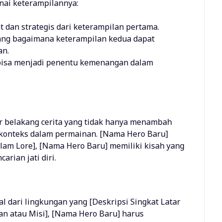
nai keterampilannya:
t dan strategis dari keterampilan pertama.
ang bagaimana keterampilan kedua dapat
an.
bisa menjadi penentu kemenangan dalam
ar belakang cerita yang tidak hanya menambah
konteks dalam permainan. [Nama Hero Baru]
alam Lore], [Nama Hero Baru] memiliki kisah yang
rian jati diri.
 dari lingkungan yang [Deskripsi Singkat Latar
n atau Misi], [Nama Hero Baru] harus