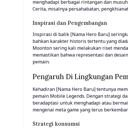
menghadapi berbagai rintangan dan musuh 
Cerita, misalnya persahabatan, pengkhianatan
Inspirasi dan Pengembangan
Inspirasi di balik [Nama Hero Baru] seringka
bahkan karakter historis tertentu yang dia
Moonton sering kali melakukan riset menda
memastikan bahwa representasi dan desain 
pemain.
Pengaruh Di Lingkungan Pem
Kehadiran [Nama Hero Baru] tentunya memb
pemain Mobile Legends. Dengan strategi da
beradaptasi untuk menghadapi atau bermain
mengenai meta game yang terus berkemban
Strategi konsumsi