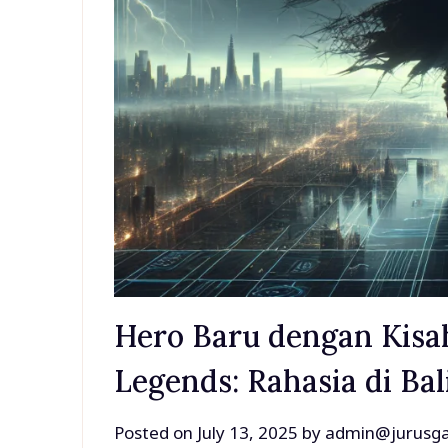
Hero Baru dengan Kisa
Legends: Rahasia di Bal
Posted on
July 13, 2025
by
admin@jurusga