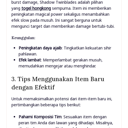
burst damage, Shadow Twinblades adalah pilihan
yang
togel hongkong
sempurna. Item ini memberikan
peningkatan magical power sekaligus menambahkan
efek slow pada musuh. Ini sangat berguna untuk
mengunci target dan memberikan damage bertubi-tubi.
Keunggulan:
Peningkatan daya ajaib
: Tingkatkan kekuatan sihir
pahlawan.
Efek lambat
: Memperlambat gerakan musuh,
memudahkan mengejar atau menghindar.
3. Tips Menggunakan Item Baru
dengan Efektif
Untuk memaksimalkan potensi dari item-item baru ini,
pertimbangkan beberapa tips berikut:
Pahami Komposisi Tim
: Sesuaikan item dengan
peran tim Anda dan lawan yang dihadapi. Misalnya,