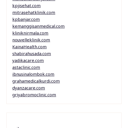
kpjisehat.com
mitrasehatklinik.com
kpbanjar.com
kemanggisanmedical.com
kliniknirmala.com
nouvelleklinik.com
KainaHealth.com
shabirahusada.com
yadikacare.com
astaclinic.com
ibnusinalombok.com
grahamedicalkurdi.com
dyanzacare.com
griyabromoclinic.com