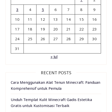
3
4
5
6
7
8
9
10
11
12
13
14
15
16
17
18
19
20
21
22
23
24
25
26
27
28
29
30
31
« Jul
RECENT POSTS
Cara Menggunakan Alat Tenun Minecraft: Panduan
Komprehensif untuk Pemula
Unduh Templat Kulit Minecraft Gadis Estetika
Gratis untuk Kustomisasi Terbaik