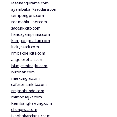
lesehangurame.com
ayambakar7saudara.com
tempongpns.com
roemahkuliner.com
saoenkkito.com
handayaniprima.com
kampungmakan.com
luckycatck.com
rmbakoelkita.com
angelesehan.com
bluejasminejkt.com
Mrobak.com
miekungfu.com
cafetemankita.com
rmjasabundo.com
mimoosajkt.com
kembangkawung.com
chungiwa.com
ikanbakarcianjur.com