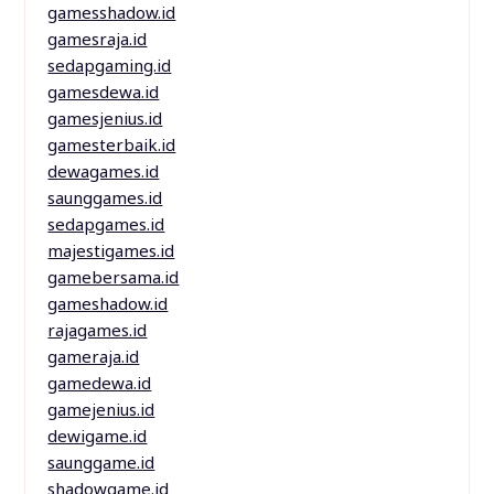
gamesshadow.id
gamesraja.id
sedapgaming.id
gamesdewa.id
gamesjenius.id
gamesterbaik.id
dewagames.id
saunggames.id
sedapgames.id
majestigames.id
gamebersama.id
gameshadow.id
rajagames.id
gameraja.id
gamedewa.id
gamejenius.id
dewigame.id
saunggame.id
shadowgame.id