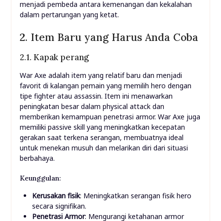
menjadi pembeda antara kemenangan dan kekalahan
dalam pertarungan yang ketat.
2. Item Baru yang Harus Anda Coba
2.1. Kapak perang
War Axe adalah item yang relatif baru dan menjadi
favorit di kalangan pemain yang memilih hero dengan
tipe fighter atau assassin. Item ini menawarkan
peningkatan besar dalam physical attack dan
memberikan kemampuan penetrasi armor. War Axe juga
memiliki passive skill yang meningkatkan kecepatan
gerakan saat terkena serangan, membuatnya ideal
untuk menekan musuh dan melarikan diri dari situasi
berbahaya.
Keunggulan:
Kerusakan fisik
: Meningkatkan serangan fisik hero
secara signifikan.
Penetrasi Armor
: Mengurangi ketahanan armor