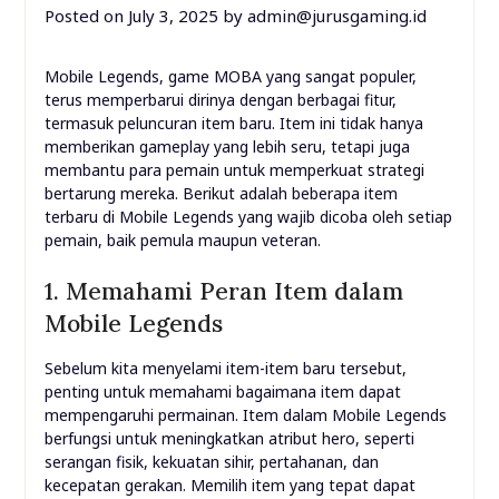
Posted on
July 3, 2025
by
admin@jurusgaming.id
Mobile Legends, game MOBA yang sangat populer,
terus memperbarui dirinya dengan berbagai fitur,
termasuk peluncuran item baru. Item ini tidak hanya
memberikan gameplay yang lebih seru, tetapi juga
membantu para pemain untuk memperkuat strategi
bertarung mereka. Berikut adalah beberapa item
terbaru di Mobile Legends yang wajib dicoba oleh setiap
pemain, baik pemula maupun veteran.
1. Memahami Peran Item dalam
Mobile Legends
Sebelum kita menyelami item-item baru tersebut,
penting untuk memahami bagaimana item dapat
mempengaruhi permainan. Item dalam Mobile Legends
berfungsi untuk meningkatkan atribut hero, seperti
serangan fisik, kekuatan sihir, pertahanan, dan
kecepatan gerakan. Memilih item yang tepat dapat