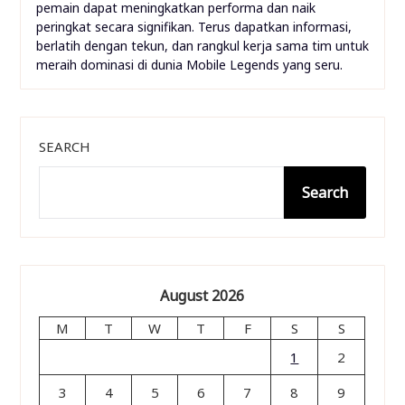
pemain dapat meningkatkan performa dan naik
peringkat secara signifikan. Terus dapatkan informasi,
berlatih dengan tekun, dan rangkul kerja sama tim untuk
meraih dominasi di dunia Mobile Legends yang seru.
SEARCH
Search
August 2026
M
T
W
T
F
S
S
1
2
3
4
5
6
7
8
9