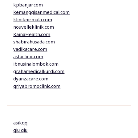
kpbanjar.com
kemanggisanmedical.com
kliniknirmala.com
nouvelleklinik.com
KainaHealth.com
shabirahusada.com
yadikacare.com
astaclinic.com
ibnusinalombok.com
grahamedicalkurdi.com
dyanzacare.com
griyabromoclinic.com
asikqq
qiu qiu