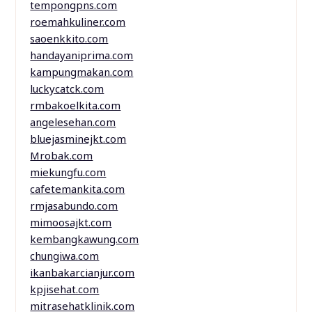
tempongpns.com
roemahkuliner.com
saoenkkito.com
handayaniprima.com
kampungmakan.com
luckycatck.com
rmbakoelkita.com
angelesehan.com
bluejasminejkt.com
Mrobak.com
miekungfu.com
cafetemankita.com
rmjasabundo.com
mimoosajkt.com
kembangkawung.com
chungiwa.com
ikanbakarcianjur.com
kpjisehat.com
mitrasehatklinik.com