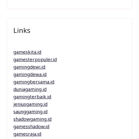
Links
gameskita.id
gamesterpopuler.id
gamingdewi.id
gamingdewa.id
gamingbersama.id
duniagaming.id
gamingterbaik.id
jeniusgaming.id
saunggaming.id
shadowgaming.id
gamesshadow.id
gamesraja.id