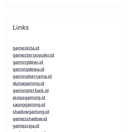
Links
gameskita.id
gamesterpopuler.id
gamingdewi.id
gamingdewa.id
gamingbersama.id
duniagaming.id
gamingterbaik.id
jeniusgaming.id
saunggaming.id
shadowgaming.id
gamesshadow.id
gamesraja.id