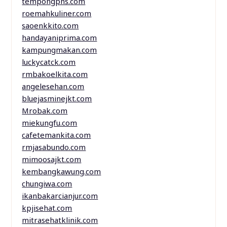
tempongpns.com
roemahkuliner.com
saoenkkito.com
handayaniprima.com
kampungmakan.com
luckycatck.com
rmbakoelkita.com
angelesehan.com
bluejasminejkt.com
Mrobak.com
miekungfu.com
cafetemankita.com
rmjasabundo.com
mimoosajkt.com
kembangkawung.com
chungiwa.com
ikanbakarcianjur.com
kpjisehat.com
mitrasehatklinik.com