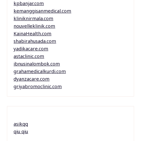
kpbanjar.com
kemanggisanmedical.com
kliniknirmala.com
nouvelleklinik.com
KainaHealth.com
shabirahusada.com
yadikacare.com
astaclinic.com
ibnusinalombok.com
grahamedicalkurdi.com
dyanzacare.com
griyabromoclinic.com
asikqq
qiu qiu