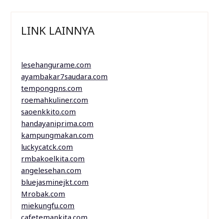
LINK LAINNYA
lesehangurame.com
ayambakar7saudara.com
tempongpns.com
roemahkuliner.com
saoenkkito.com
handayaniprima.com
kampungmakan.com
luckycatck.com
rmbakoelkita.com
angelesehan.com
bluejasminejkt.com
Mrobak.com
miekungfu.com
cafetemankita.com