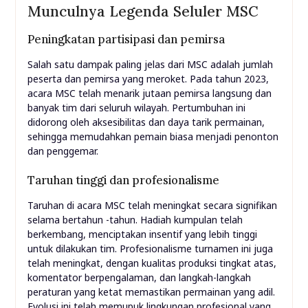
Munculnya Legenda Seluler MSC
Peningkatan partisipasi dan pemirsa
Salah satu dampak paling jelas dari MSC adalah jumlah
peserta dan pemirsa yang meroket. Pada tahun 2023,
acara MSC telah menarik jutaan pemirsa langsung dan
banyak tim dari seluruh wilayah. Pertumbuhan ini
didorong oleh aksesibilitas dan daya tarik permainan,
sehingga memudahkan pemain biasa menjadi penonton
dan penggemar.
Taruhan tinggi dan profesionalisme
Taruhan di acara MSC telah meningkat secara signifikan
selama bertahun -tahun. Hadiah kumpulan telah
berkembang, menciptakan insentif yang lebih tinggi
untuk dilakukan tim. Profesionalisme turnamen ini juga
telah meningkat, dengan kualitas produksi tingkat atas,
komentator berpengalaman, dan langkah-langkah
peraturan yang ketat memastikan permainan yang adil.
Evolusi ini telah memupuk lingkungan profesional yang