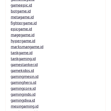
gameepic.id
botgame.id
metagame.id
fightergame.id
epicgame.id
magegame.id
hypergame.id
marksmangame.id
tankgame.id
tankgaming.id
gamestanker.id
gamekidos.id
gamingmesin.id
gaminghero.id
gamingcore.id
gamingindo.id
gamingdiva.id
mesingaming.id