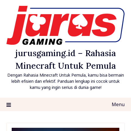
Skip
to
content
jurusgaming.id – Rahasia
Minecraft Untuk Pemula
Dengan Rahasia Minecraft Untuk Pemula, kamu bisa bermain
lebih efisien dan efektif. Panduan lengkap ini cocok untuk
kamu yang ingin serius di dunia game!
Menu