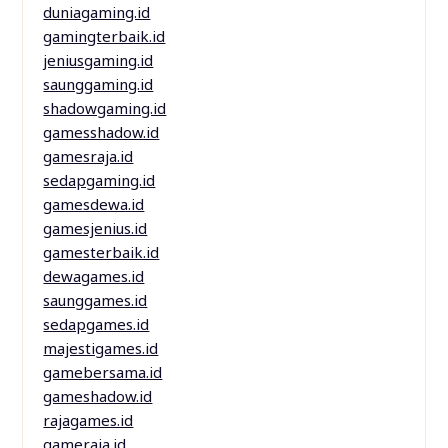
duniagaming.id
gamingterbaik.id
jeniusgaming.id
saunggaming.id
shadowgaming.id
gamesshadow.id
gamesraja.id
sedapgaming.id
gamesdewa.id
gamesjenius.id
gamesterbaik.id
dewagames.id
saunggames.id
sedapgames.id
majestigames.id
gamebersama.id
gameshadow.id
rajagames.id
gameraja.id