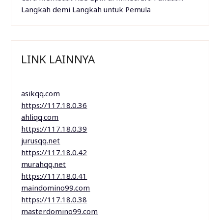
Langkah demi Langkah untuk Pemula
LINK LAINNYA
asikqq.com
https://117.18.0.36
ahliqq.com
https://117.18.0.39
jurusqq.net
https://117.18.0.42
murahqq.net
https://117.18.0.41
maindomino99.com
https://117.18.0.38
masterdomino99.com