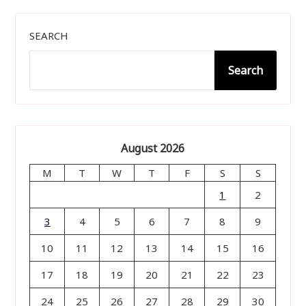
SEARCH
Search
August 2026
M
T
W
T
F
S
S
1
2
3
4
5
6
7
8
9
10
11
12
13
14
15
16
17
18
19
20
21
22
23
24
25
26
27
28
29
30