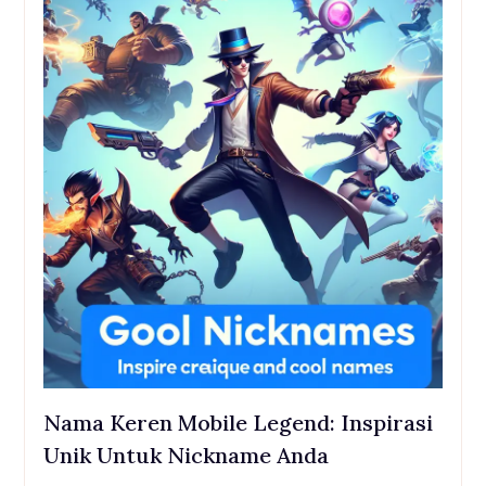
Nama Keren Mobile Legend: Inspirasi
Unik Untuk Nickname Anda