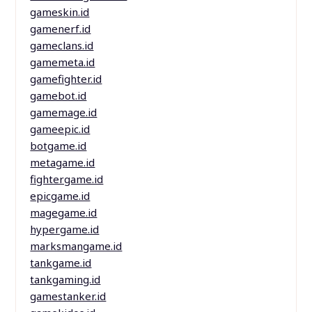
gameskin.id
gamenerf.id
gameclans.id
gamemeta.id
gamefighter.id
gamebot.id
gamemage.id
gameepic.id
botgame.id
metagame.id
fightergame.id
epicgame.id
magegame.id
hypergame.id
marksmangame.id
tankgame.id
tankgaming.id
gamestanker.id