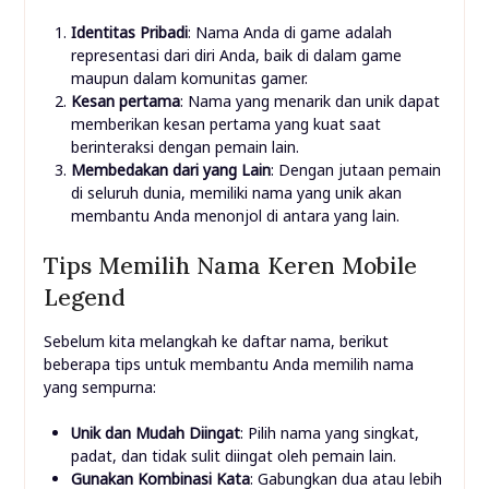
Identitas Pribadi
: Nama Anda di game adalah
representasi dari diri Anda, baik di dalam game
maupun dalam komunitas gamer.
Kesan pertama
: Nama yang menarik dan unik dapat
memberikan kesan pertama yang kuat saat
berinteraksi dengan pemain lain.
Membedakan dari yang Lain
: Dengan jutaan pemain
di seluruh dunia, memiliki nama yang unik akan
membantu Anda menonjol di antara yang lain.
Tips Memilih Nama Keren Mobile
Legend
Sebelum kita melangkah ke daftar nama, berikut
beberapa tips untuk membantu Anda memilih nama
yang sempurna:
Unik dan Mudah Diingat
: Pilih nama yang singkat,
padat, dan tidak sulit diingat oleh pemain lain.
Gunakan Kombinasi Kata
: Gabungkan dua atau lebih