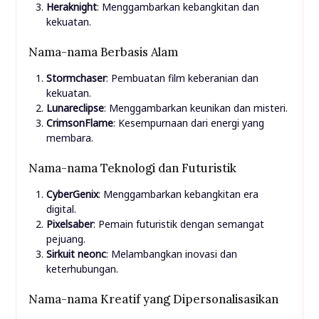
Heraknight
: Menggambarkan kebangkitan dan
kekuatan.
Nama-nama Berbasis Alam
Stormchaser
: Pembuatan film keberanian dan
kekuatan.
Lunareclipse
: Menggambarkan keunikan dan misteri.
CrimsonFlame
: Kesempurnaan dari energi yang
membara.
Nama-nama Teknologi dan Futuristik
CyberGenix
: Menggambarkan kebangkitan era
digital.
Pixelsaber
: Pemain futuristik dengan semangat
pejuang.
Sirkuit neonc
: Melambangkan inovasi dan
keterhubungan.
Nama-nama Kreatif yang Dipersonalisasikan