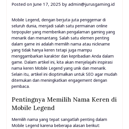
Posted on
June 17, 2025
by
admin@jurusgaming.id
Mobile Legend, dengan berjuta-juta penggemar di
seluruh dunia, menjadi salah satu permainan online
terpopuler yang memberikan pengalaman gaming yang
menarik dan menantang. Salah satu elemen penting
dalam game ini adalah memilih nama atau nickname
yang tidak hanya keren tetapi juga mampu
menggambarkan karakter dan kepribadian Anda dalam
game. Dalam artikel ini, kita akan menjelajahi inspirasi
nama keren Mobile Legend yang unik dan menarik.
Selain itu, artikel ini dioptimalkan untuk SEO agar mudah
ditemukan dan meningkatkan engagement dengan
pembaca.
Pentingnya Memilih Nama Keren di
Mobile Legend
Memilih nama yang tepat sangatlah penting dalam
Mobile Legend karena beberapa alasan berikut: