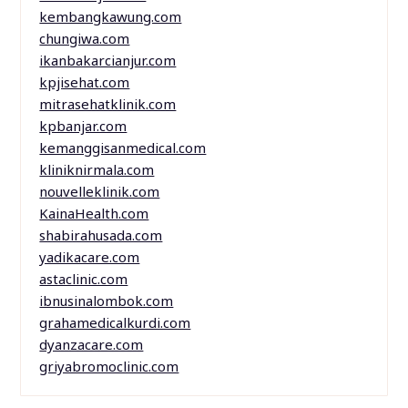
kembangkawung.com
chungiwa.com
ikanbakarcianjur.com
kpjisehat.com
mitrasehatklinik.com
kpbanjar.com
kemanggisanmedical.com
kliniknirmala.com
nouvelleklinik.com
KainaHealth.com
shabirahusada.com
yadikacare.com
astaclinic.com
ibnusinalombok.com
grahamedicalkurdi.com
dyanzacare.com
griyabromoclinic.com