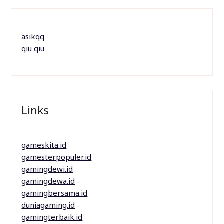
asikqq
qiu qiu
Links
gameskita.id
gamesterpopuler.id
gamingdewi.id
gamingdewa.id
gamingbersama.id
duniagaming.id
gamingterbaik.id