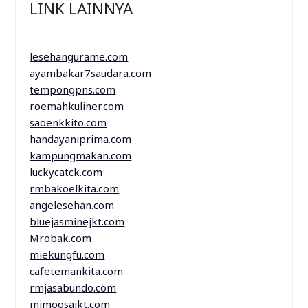
LINK LAINNYA
lesehangurame.com
ayambakar7saudara.com
tempongpns.com
roemahkuliner.com
saoenkkito.com
handayaniprima.com
kampungmakan.com
luckycatck.com
rmbakoelkita.com
angelesehan.com
bluejasminejkt.com
Mrobak.com
miekungfu.com
cafetemankita.com
rmjasabundo.com
mimoosajkt.com