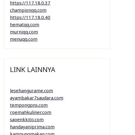
https://117.18.0.37
championqq.com
https://117.18.0.40
hematqq.com
murniqq.com
menuqq.com
LINK LAINNYA
lesehangurame.com
ayambakar7saudara.com
tempongpns.com
roemahkuliner.com
saoenkkito.com
handayaniprima.com
kampungmakan.com