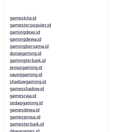
gameskita.id
gamesterpopuler.id
gamingdewi.id
gamingdewa.id
gamingbersama.id
duniagaming.id
gamingterbaik.id
jeniusgaming.id
saunggaming.id
shadowgaming.id
gamesshadow.id
gamesraja.id
sedapgaming.id
gamesdewa.id
gamesjenius.id
gamesterbaik.id
dewagames.id