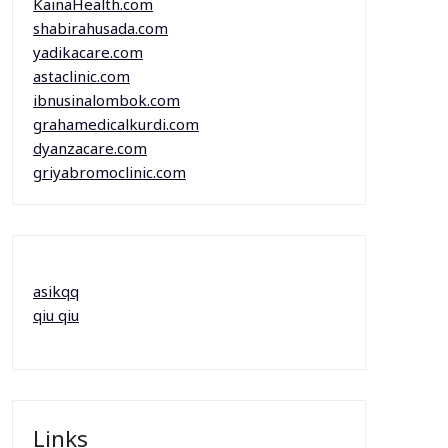
KainaHealth.com
shabirahusada.com
yadikacare.com
astaclinic.com
ibnusinalombok.com
grahamedicalkurdi.com
dyanzacare.com
griyabromoclinic.com
asikqq
qiu qiu
Links