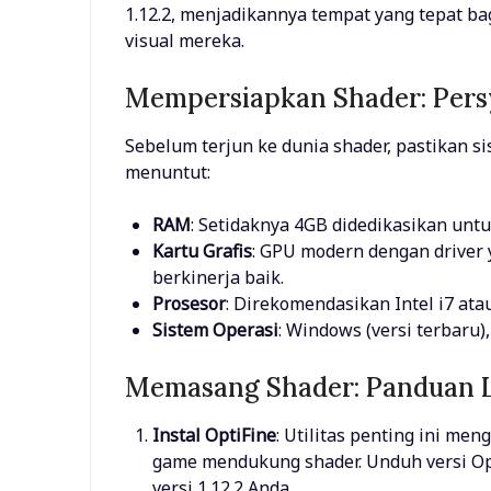
1.12.2, menjadikannya tempat yang tepat b
visual mereka.
Mempersiapkan Shader: Pers
Sebelum terjun ke dunia shader, pastikan s
menuntut:
RAM
: Setidaknya 4GB didedikasikan untu
Kartu Grafis
: GPU modern dengan driver
berkinerja baik.
Prosesor
: Direkomendasikan Intel i7 ata
Sistem Operasi
: Windows (versi terbaru)
Memasang Shader: Panduan 
Instal OptiFine
: Utilitas penting ini m
game mendukung shader. Unduh versi Opt
versi 1.12.2 Anda.