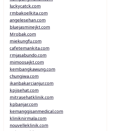
luckycatck.com
rmbakoelkita.com
angelesehan.com
bluejasminejkt.com
Mrobak.com
miekungfu.com
cafetemankita.com
rmjasabundo.com
mimoosajkt.com
kembangkawung.com
chungiwa.com
ikanbakarcianjur.com
kpjisehat.com
mitrasehatklinik.com
kpbanjar.com
kemanggisanmedical.com
kliniknirmala.com
nouvelleklinik.com