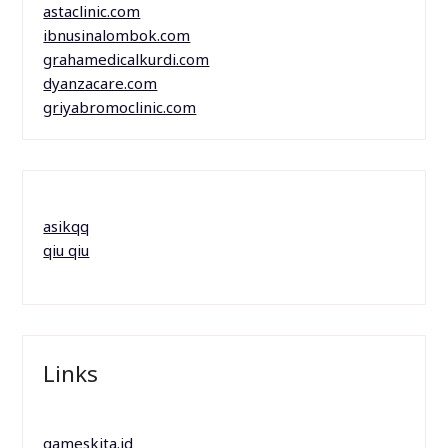
astaclinic.com
ibnusinalombok.com
grahamedicalkurdi.com
dyanzacare.com
griyabromoclinic.com
asikqq
qiu qiu
Links
gameskita.id