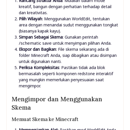
Rancang Struktur Anda
: Mulailah dalam mode
kreatif, bangun dengan perhatian terhadap detail
dan kreativitas.
Pilih Wilayah
: Menggunakan WorldEdit, tentukan
area dengan menandai sudut menggunakan tongkat
(biasanya kapak kayu).
Simpan Sebagai Skema
: Gunakan perintah
/schematic save
untuk menyimpan pilihan Anda.
Ekspor dan Bagikan
: File skema sekarang ada di
folder Minecraft Anda, siap dibagikan atau disimpan
untuk digunakan nanti.
Periksa Kompleksitas
: Pastikan tidak ada blok
bermasalah seperti komponen redstone interaktif
yang mungkin memerlukan penyesuaian saat
mengimpor.
Mengimpor dan Menggunakan
Skema
Memuat Skema ke Minecraft
Mempersiapkan Alat
: Pastikan mod WorldEdit Anda