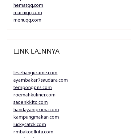
hematqq.com
murniqq.com
menuqq.com
LINK LAINNYA
lesehangurame.com
ayambakar7saudara.com
tempongpns.com
roemahkuliner.com
saoenkkito.com
handayaniprima.com
kampungmakan.com
luckycatck.com
rmbakoelkita.com