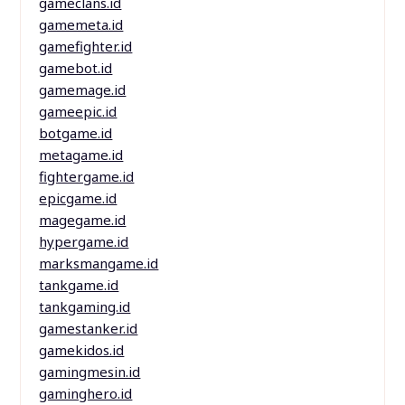
gameclans.id
gamemeta.id
gamefighter.id
gamebot.id
gamemage.id
gameepic.id
botgame.id
metagame.id
fightergame.id
epicgame.id
magegame.id
hypergame.id
marksmangame.id
tankgame.id
tankgaming.id
gamestanker.id
gamekidos.id
gamingmesin.id
gaminghero.id