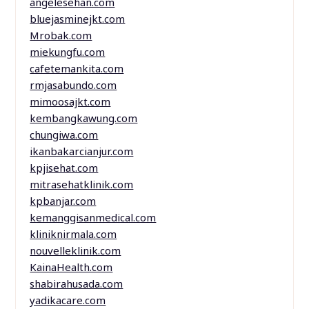
angelesehan.com
bluejasminejkt.com
Mrobak.com
miekungfu.com
cafetemankita.com
rmjasabundo.com
mimoosajkt.com
kembangkawung.com
chungiwa.com
ikanbakarcianjur.com
kpjisehat.com
mitrasehatklinik.com
kpbanjar.com
kemanggisanmedical.com
kliniknirmala.com
nouvelleklinik.com
KainaHealth.com
shabirahusada.com
yadikacare.com