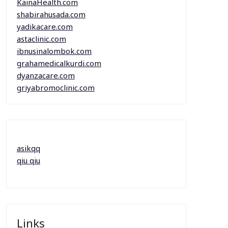
KainaHealth.com
shabirahusada.com
yadikacare.com
astaclinic.com
ibnusinalombok.com
grahamedicalkurdi.com
dyanzacare.com
griyabromoclinic.com
asikqq
qiu qiu
Links