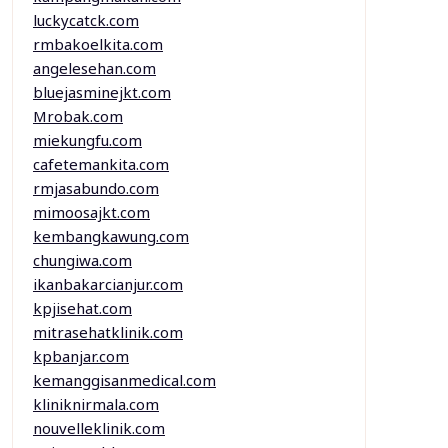
luckycatck.com
rmbakoelkita.com
angelesehan.com
bluejasminejkt.com
Mrobak.com
miekungfu.com
cafetemankita.com
rmjasabundo.com
mimoosajkt.com
kembangkawung.com
chungiwa.com
ikanbakarcianjur.com
kpjisehat.com
mitrasehatklinik.com
kpbanjar.com
kemanggisanmedical.com
kliniknirmala.com
nouvelleklinik.com