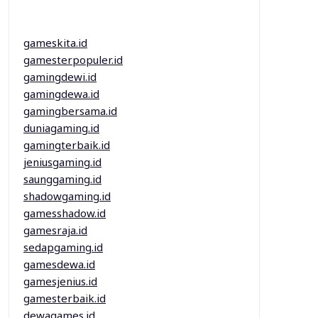
gameskita.id
gamesterpopuler.id
gamingdewi.id
gamingdewa.id
gamingbersama.id
duniagaming.id
gamingterbaik.id
jeniusgaming.id
saunggaming.id
shadowgaming.id
gamesshadow.id
gamesraja.id
sedapgaming.id
gamesdewa.id
gamesjenius.id
gamesterbaik.id
dewagames.id