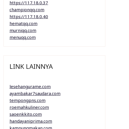
https://117.18.0.37
championqq.com
https://117.18.0.40
hematqq.com
murniqq.com
menuqq.com
LINK LAINNYA
lesehangurame.com
ayambakar7saudara.com
tempongpns.com
roemahkuliner.com
saoenkkito.com
handayaniprima.com
kampungmakan.com