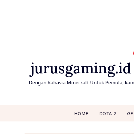
Skip
to
content
jurusgaming.id
Dengan Rahasia Minecraft Untuk Pemula, kamu 
HOME
DOTA 2
GE