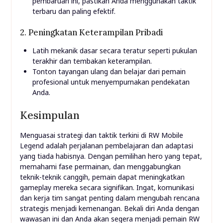
pembaruan ini, pastikan Anda menggunakan taktik
terbaru dan paling efektif.
2. Peningkatan Keterampilan Pribadi
Latih mekanik dasar secara teratur seperti pukulan
terakhir dan tembakan keterampilan.
Tonton tayangan ulang dan belajar dari pemain
profesional untuk menyempurnakan pendekatan
Anda.
Kesimpulan
Menguasai strategi dan taktik terkini di RW Mobile
Legend adalah perjalanan pembelajaran dan adaptasi
yang tiada habisnya. Dengan pemilihan hero yang tepat,
memahami fase permainan, dan menggabungkan
teknik-teknik canggih, pemain dapat meningkatkan
gameplay mereka secara signifikan. Ingat, komunikasi
dan kerja tim sangat penting dalam mengubah rencana
strategis menjadi kemenangan. Bekali diri Anda dengan
wawasan ini dan Anda akan segera menjadi pemain RW