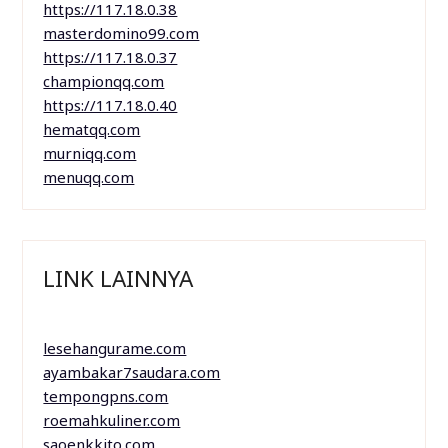
https://117.18.0.38
masterdomino99.com
https://117.18.0.37
championqq.com
https://117.18.0.40
hematqq.com
murniqq.com
menuqq.com
LINK LAINNYA
lesehangurame.com
ayambakar7saudara.com
tempongpns.com
roemahkuliner.com
saoenkkito.com