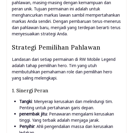
pahlawan, masing-masing dengan kemampuan dan
peran unik. Tujuan permainan ini adalah untuk
menghancurkan markas lawan sambil mempertahankan
markas Anda sendiri. Dengan pembaruan terus-menerus
dan pahlawan baru, menjadi yang terdepan berarti terus
menyesuaikan strategi Anda.
Strategi Pemilihan Pahlawan
Landasan dari setiap permainan di RW Mobile Legend
adalah tahap pemilihan hero. Tim yang utuh
membutuhkan pemahaman role dan pemilihan hero
yang saling melengkapi.
1. Sinergi Peran
Tangki
: Menyerap kerusakan dan melindungi tim.
Penting untuk pertahanan garis depan.
penembak jitu
: Penawaran mengalami kerusakan
tinggi. Yang terbaik adalah menjaga jarak.
Penyihir
: Ahli pengendalian massa dan kerusakan
ledakan.