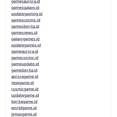
gamesaurora.id
gamesgalaxy.id
updategaming.id
gamescosmic.id
gamesberita.id
gamesnews.id
galaxygames.id
updategames.id
gameaurora.id
gamecosmic.id
gameupdate.id
gameberita.id
auroragame.id
newgame.id
cosmicgame.id
updategame.id
beritagame.id
worldgame.id
jeniusgame.id