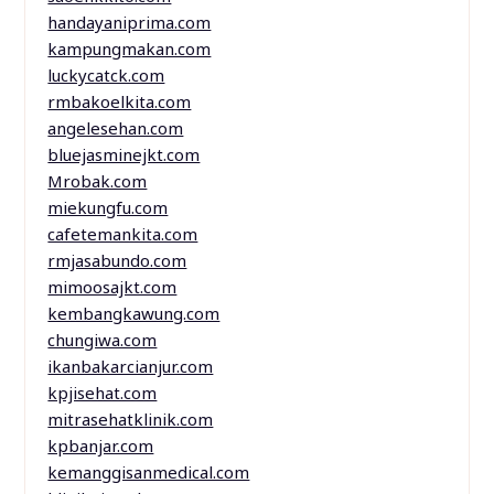
handayaniprima.com
kampungmakan.com
luckycatck.com
rmbakoelkita.com
angelesehan.com
bluejasminejkt.com
Mrobak.com
miekungfu.com
cafetemankita.com
rmjasabundo.com
mimoosajkt.com
kembangkawung.com
chungiwa.com
ikanbakarcianjur.com
kpjisehat.com
mitrasehatklinik.com
kpbanjar.com
kemanggisanmedical.com