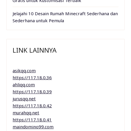
Gratis untuk Kustomisasi Terbaik
Jelajahi 10 Desain Rumah Minecraft Sederhana dan
Sederhana untuk Pemula
LINK LAINNYA
asikqq.com
https://117.18.0.36
ahliqq.com
https://117.18.0.39
jurusqq.net
https://117.18.0.42
murahqq.net
https://117.18.0.41
maindomino99.com