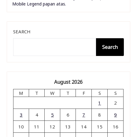
Mobile Legend papan atas.
SEARCH
Search
August 2026
M
T
W
T
F
S
S
1
2
3
4
5
6
7
8
9
10
11
12
13
14
15
16