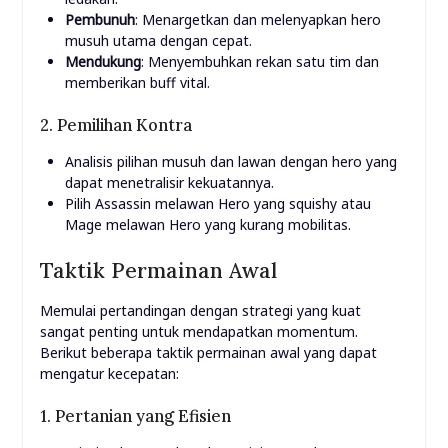
Pembunuh
: Menargetkan dan melenyapkan hero
musuh utama dengan cepat.
Mendukung
: Menyembuhkan rekan satu tim dan
memberikan buff vital.
2. Pemilihan Kontra
Analisis pilihan musuh dan lawan dengan hero yang
dapat menetralisir kekuatannya.
Pilih Assassin melawan Hero yang squishy atau
Mage melawan Hero yang kurang mobilitas.
Taktik Permainan Awal
Memulai pertandingan dengan strategi yang kuat
sangat penting untuk mendapatkan momentum.
Berikut beberapa taktik permainan awal yang dapat
mengatur kecepatan:
1. Pertanian yang Efisien