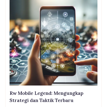
Rw Mobile Legend: Mengungkap
Strategi dan Taktik Terbaru