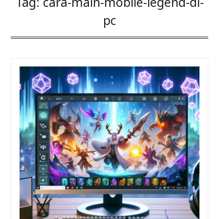
Tag:
cara-main-mobile-legend-di-
pc