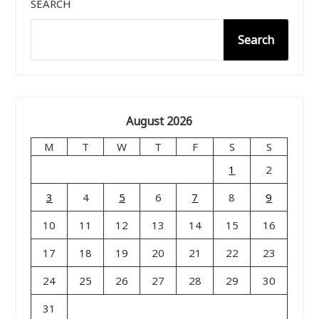
SEARCH
Search
August 2026
M
T
W
T
F
S
S
1
2
3
4
5
6
7
8
9
10
11
12
13
14
15
16
17
18
19
20
21
22
23
24
25
26
27
28
29
30
31