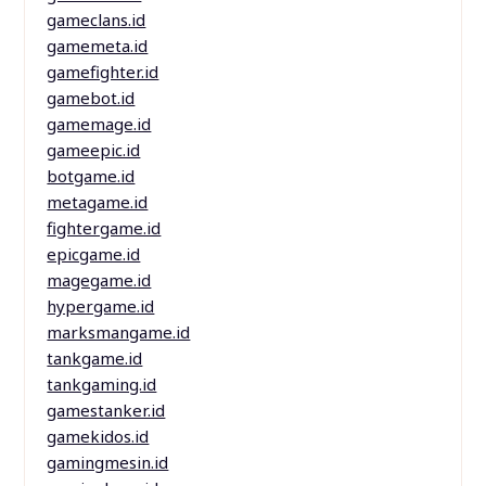
gameclans.id
gamemeta.id
gamefighter.id
gamebot.id
gamemage.id
gameepic.id
botgame.id
metagame.id
fightergame.id
epicgame.id
magegame.id
hypergame.id
marksmangame.id
tankgame.id
tankgaming.id
gamestanker.id
gamekidos.id
gamingmesin.id