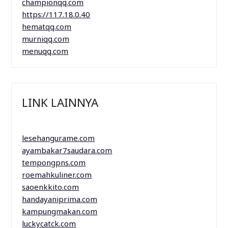
championqq.com
https://117.18.0.40
hematqq.com
murniqq.com
menuqq.com
LINK LAINNYA
lesehangurame.com
ayambakar7saudara.com
tempongpns.com
roemahkuliner.com
saoenkkito.com
handayaniprima.com
kampungmakan.com
luckycatck.com