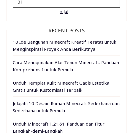
31
« Jul
RECENT POSTS
10 Ide Bangunan Minecraft Kreatif Teratas untuk
Menginspirasi Proyek Anda Berikutnya
Cara Menggunakan Alat Tenun Minecraft: Panduan
Komprehensif untuk Pemula
Unduh Templat Kulit Minecraft Gadis Estetika
Gratis untuk Kustomisasi Terbaik
Jelajahi 10 Desain Rumah Minecraft Sederhana dan
Sederhana untuk Pemula
Unduh Minecraft 1.21.61: Panduan dan Fitur
Langkah-demi-Langkah