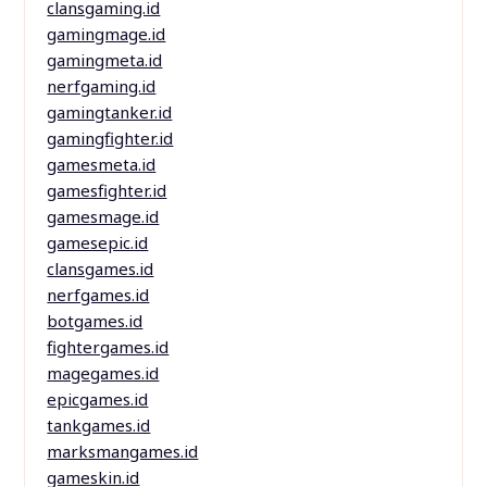
clansgaming.id
gamingmage.id
gamingmeta.id
nerfgaming.id
gamingtanker.id
gamingfighter.id
gamesmeta.id
gamesfighter.id
gamesmage.id
gamesepic.id
clansgames.id
nerfgames.id
botgames.id
fightergames.id
magegames.id
epicgames.id
tankgames.id
marksmangames.id
gameskin.id