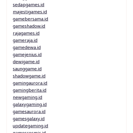
sedapgames.id
majestigames.id
gamebersama.id
gameshadow.id
rajagames.id
gameraja.id
gamedewa.id
gamejenius.id
dewigame.id
saunggame.id
shadowgame.id
gamingaurora.id
gamingberita.id
newgaming.id
galaxygaming.id
gamesaurora.id
gamesgalaxy.id
updategaming.id
gamescosmic.id