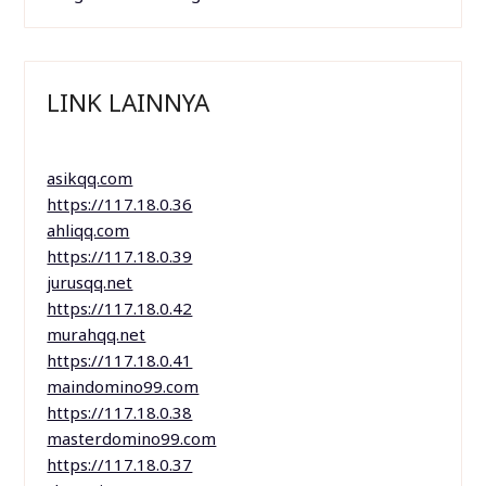
LINK LAINNYA
asikqq.com
https://117.18.0.36
ahliqq.com
https://117.18.0.39
jurusqq.net
https://117.18.0.42
murahqq.net
https://117.18.0.41
maindomino99.com
https://117.18.0.38
masterdomino99.com
https://117.18.0.37