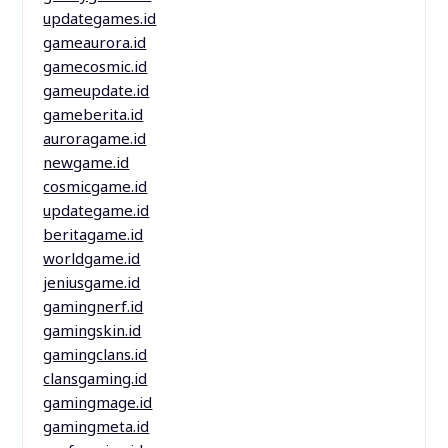
updategames.id
gameaurora.id
gamecosmic.id
gameupdate.id
gameberita.id
auroragame.id
newgame.id
cosmicgame.id
updategame.id
beritagame.id
worldgame.id
jeniusgame.id
gamingnerf.id
gamingskin.id
gamingclans.id
clansgaming.id
gamingmage.id
gamingmeta.id