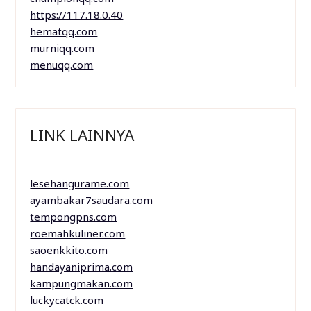
https://117.18.0.40
hematqq.com
murniqq.com
menuqq.com
LINK LAINNYA
lesehangurame.com
ayambakar7saudara.com
tempongpns.com
roemahkuliner.com
saoenkkito.com
handayaniprima.com
kampungmakan.com
luckycatck.com