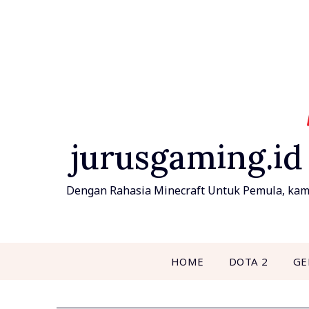
Skip
to
content
jurusgaming.id
Dengan Rahasia Minecraft Untuk Pemula, kamu 
HOME
DOTA 2
GE