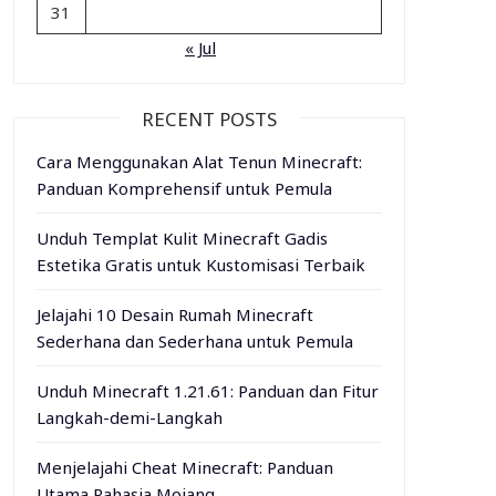
31
« Jul
RECENT POSTS
Cara Menggunakan Alat Tenun Minecraft:
Panduan Komprehensif untuk Pemula
Unduh Templat Kulit Minecraft Gadis
Estetika Gratis untuk Kustomisasi Terbaik
Jelajahi 10 Desain Rumah Minecraft
Sederhana dan Sederhana untuk Pemula
Unduh Minecraft 1.21.61: Panduan dan Fitur
Langkah-demi-Langkah
Menjelajahi Cheat Minecraft: Panduan
Utama Rahasia Mojang