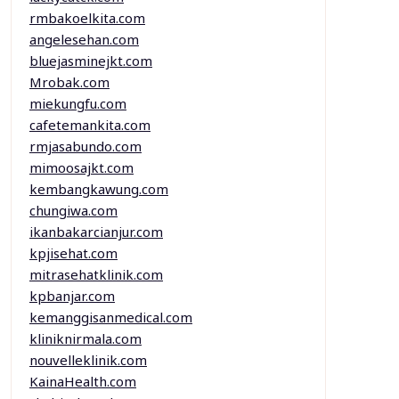
rmbakoelkita.com
angelesehan.com
bluejasminejkt.com
Mrobak.com
miekungfu.com
cafetemankita.com
rmjasabundo.com
mimoosajkt.com
kembangkawung.com
chungiwa.com
ikanbakarcianjur.com
kpjisehat.com
mitrasehatklinik.com
kpbanjar.com
kemanggisanmedical.com
kliniknirmala.com
nouvelleklinik.com
KainaHealth.com