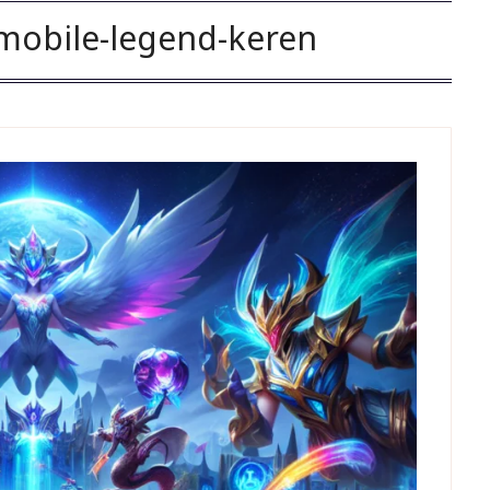
mobile-legend-keren