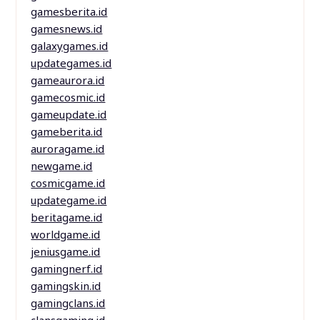
gamesberita.id
gamesnews.id
galaxygames.id
updategames.id
gameaurora.id
gamecosmic.id
gameupdate.id
gameberita.id
auroragame.id
newgame.id
cosmicgame.id
updategame.id
beritagame.id
worldgame.id
jeniusgame.id
gamingnerf.id
gamingskin.id
gamingclans.id