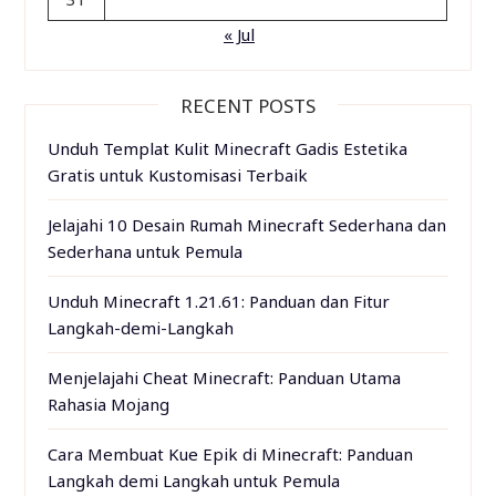
« Jul
RECENT POSTS
Unduh Templat Kulit Minecraft Gadis Estetika
Gratis untuk Kustomisasi Terbaik
Jelajahi 10 Desain Rumah Minecraft Sederhana dan
Sederhana untuk Pemula
Unduh Minecraft 1.21.61: Panduan dan Fitur
Langkah-demi-Langkah
Menjelajahi Cheat Minecraft: Panduan Utama
Rahasia Mojang
Cara Membuat Kue Epik di Minecraft: Panduan
Langkah demi Langkah untuk Pemula