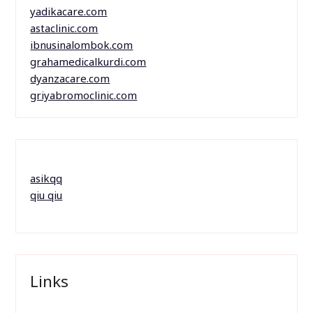
yadikacare.com
astaclinic.com
ibnusinalombok.com
grahamedicalkurdi.com
dyanzacare.com
griyabromoclinic.com
asikqq
qiu qiu
Links