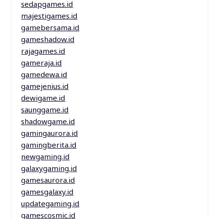
sedapgames.id
majestigames.id
gamebersama.id
gameshadow.id
rajagames.id
gameraja.id
gamedewa.id
gamejenius.id
dewigame.id
saunggame.id
shadowgame.id
gamingaurora.id
gamingberita.id
newgaming.id
galaxygaming.id
gamesaurora.id
gamesgalaxy.id
updategaming.id
gamescosmic.id