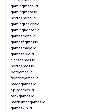
clansgaming.id
gamingmage.id
gamingmeta.id
nerfgaming.id
gamingtanker.id
gamingfighter.id
gamesmeta.id
gamesfighter.id
gamesmage.id
gamesepic.id
clansgames.id
nerfgames.id
botgames.id
fightergames.id
magegames.id
epicgames.id
tankgames.id
marksmangames.id
gameskin.id