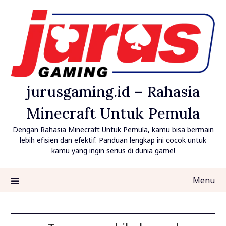
Skip
to
content
jurusgaming.id – Rahasia
Minecraft Untuk Pemula
Dengan Rahasia Minecraft Untuk Pemula, kamu bisa bermain
lebih efisien dan efektif. Panduan lengkap ini cocok untuk
kamu yang ingin serius di dunia game!
Menu