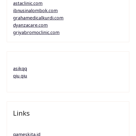
astaclinic.com
ibnusinalombok.com
grahamedicalkurdi.com
dyanzacare.com
griyabromoclinic.com
asikqq
qiu qiu
Links
gameskita.id