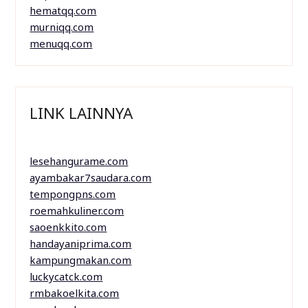
hematqq.com
murniqq.com
menuqq.com
LINK LAINNYA
lesehangurame.com
ayambakar7saudara.com
tempongpns.com
roemahkuliner.com
saoenkkito.com
handayaniprima.com
kampungmakan.com
luckycatck.com
rmbakoelkita.com