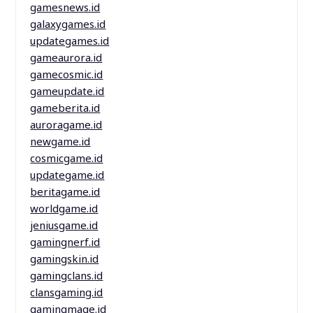
gamesnews.id
galaxygames.id
updategames.id
gameaurora.id
gamecosmic.id
gameupdate.id
gameberita.id
auroragame.id
newgame.id
cosmicgame.id
updategame.id
beritagame.id
worldgame.id
jeniusgame.id
gamingnerf.id
gamingskin.id
gamingclans.id
clansgaming.id
gamingmage.id