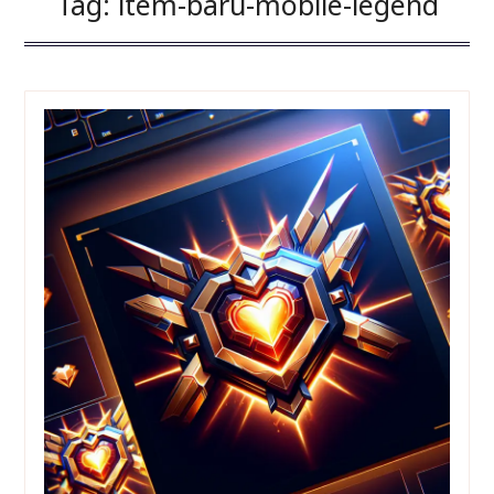
Tag:
item-baru-mobile-legend