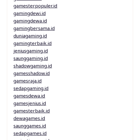
gamesterpopuler.id
gamingdewi.id
gamingdewa.id
gamingbersama.id
duniagaming.id
gamingterbaik.id
jeniusgaming.id
saunggaming.id
shadowgaming.id
gamesshadow.id
gamesraja.id
sedapgaming.id
gamesdewa.id
gamesjenius.id
gamesterbaik.id
dewagames.id
saunggames.id
sedapgames.id