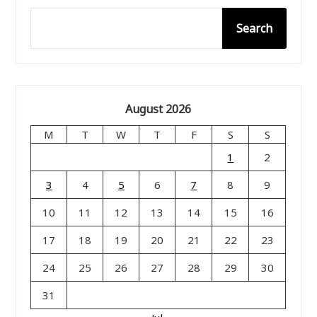
Search
August 2026
M
T
W
T
F
S
S
1
2
3
4
5
6
7
8
9
10
11
12
13
14
15
16
17
18
19
20
21
22
23
24
25
26
27
28
29
30
31