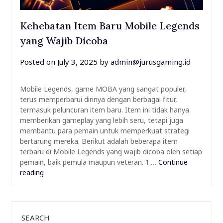
Kehebatan Item Baru Mobile Legends
yang Wajib Dicoba
Posted on
July 3, 2025
by
admin@jurusgaming.id
Mobile Legends, game MOBA yang sangat populer,
terus memperbarui dirinya dengan berbagai fitur,
termasuk peluncuran item baru. Item ini tidak hanya
memberikan gameplay yang lebih seru, tetapi juga
membantu para pemain untuk memperkuat strategi
bertarung mereka. Berikut adalah beberapa item
terbaru di Mobile Legends yang wajib dicoba oleh setiap
pemain, baik pemula maupun veteran. 1.…
Continue
reading
SEARCH