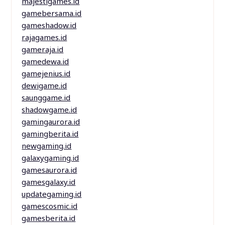
majestigames.id
gamebersama.id
gameshadow.id
rajagames.id
gameraja.id
gamedewa.id
gamejenius.id
dewigame.id
saunggame.id
shadowgame.id
gamingaurora.id
gamingberita.id
newgaming.id
galaxygaming.id
gamesaurora.id
gamesgalaxy.id
updategaming.id
gamescosmic.id
gamesberita.id