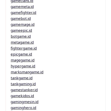
gameclans.id
gamemeta.id
gamefighter.id
gamebot.id
gamemage.id
gameepic.id
botgame.id
metagame.id
fightergame.id
epicgame.id
magegame.id
hypergame.id
marksmangame.id
tankgame.id
tankgaming.id
gamestanker.id
gamekidos.id
gamingmesin.id
gaminghero.id